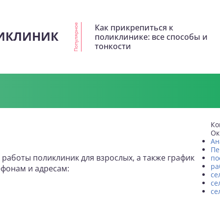
Как прикрепиться к
Популярное
ИКЛИНИК
поликлинике: все способы и
тонкости
Ко
Ок
Ан
Пе
работы поликлиник для взрослых, а также график
по
ра
фонам и адресам:
се
се
се