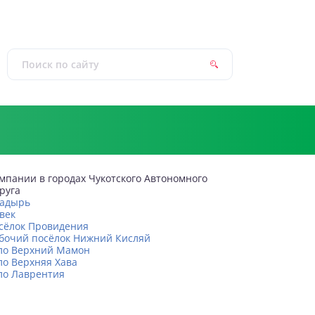
мпании в городах Чукотского Автономного
руга
адырь
век
сёлок Провидения
бочий посёлок Нижний Кисляй
ло Верхний Мамон
ло Верхняя Хава
ло Лаврентия