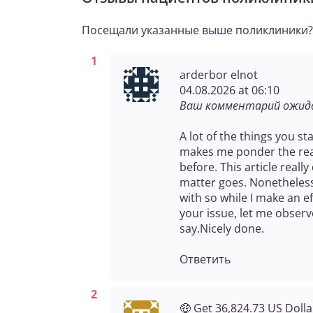
Посещали указанные выше поликлиники? О
arderbor elnot
04.08.2026 at 06:10
Ваш комментарий ожида
A lot of the things you s
makes me ponder the reaso
before. This article really
matter goes. Nonetheless 
with so while I make an ef
your issue, let me observe
say.Nicely done.
Ответить
🤑 Get 36,824.73 US Dolla