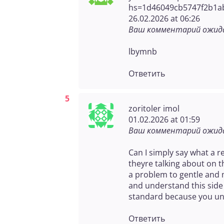
hs=1d46049cb5747f2b1a
26.02.2026 at 06:26
Ваш комментарий ожида
lbymnb
Ответить
zoritoler imol
01.02.2026 at 01:59
Ваш комментарий ожида
Can I simply say what a r
theyre talking about on 
a problem to gentle and m
and understand this side 
standard because you und
Ответить