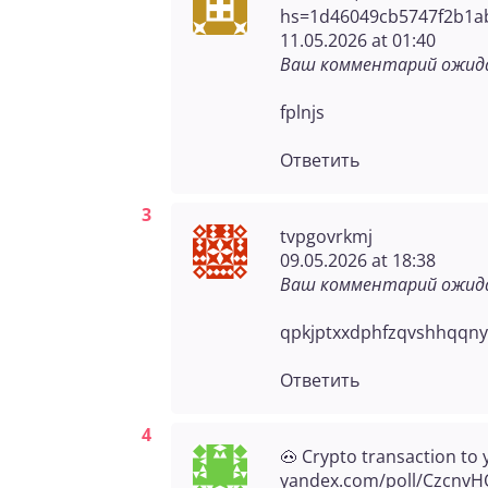
hs=1d46049cb5747f2b1a
11.05.2026 at 01:40
Ваш комментарий ожида
fplnjs
Ответить
tvpgovrkmj
09.05.2026 at 18:38
Ваш комментарий ожида
qpkjptxxdphfzqvshhqqnyz
Ответить
🐽 Crypto transaction to 
yandex.com/poll/CzcnvH