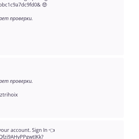
bbc1c9a7dc9fd0& 🤑
ет проверки.
ет проверки.
trihoix
your account. Sign In 👈
Qfzj9AHyPPgwtJKk?