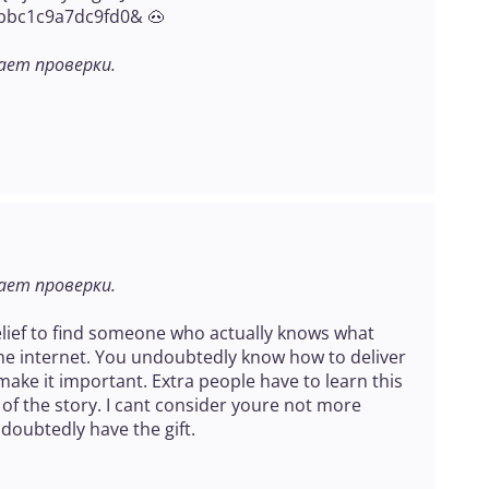
bbc1c9a7dc9fd0& 🐽
ет проверки.
ет проверки.
elief to find someone who actually knows what
the internet. You undoubtedly know how to deliver
ake it important. Extra people have to learn this
of the story. I cant consider youre not more
oubtedly have the gift.