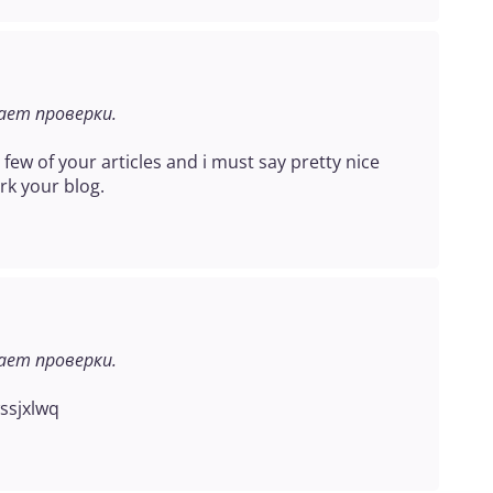
ет проверки.
few of your articles and i must say pretty nice
ark your blog.
ет проверки.
ssjxlwq