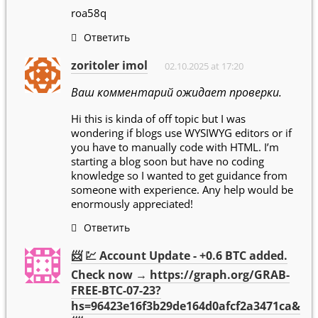
roa58q
Ответить
zoritoler imol
02.10.2025 at 17:20
Ваш комментарий ожидает проверки.
Hi this is kinda of off topic but I was
wondering if blogs use WYSIWYG editors or if
you have to manually code with HTML. I’m
starting a blog soon but have no coding
knowledge so I wanted to get guidance from
someone with experience. Any help would be
enormously appreciated!
Ответить
📨 💹 Account Update - +0.6 BTC added.
Check now → https://graph.org/GRAB-
FREE-BTC-07-23?
hs=96423e16f3b29de164d0afcf2a3471ca&