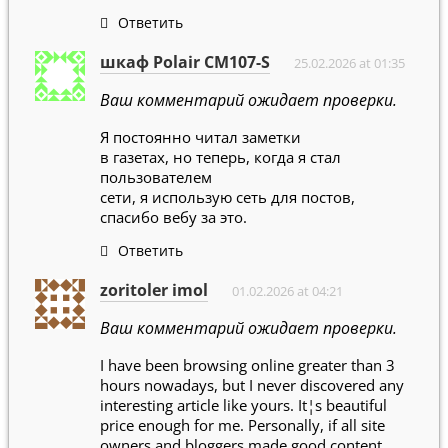
Ответить
шкаф Polair CM107-S
25.02.2026 at 01:35
Ваш комментарий ожидает проверки.
Я постоянно читал заметки
в газетах, но теперь, когда я стал
пользователем
сети, я использую сеть для постов,
спасибо вебу за это.
Ответить
zoritoler imol
01.02.2026 at 04:21
Ваш комментарий ожидает проверки.
I have been browsing online greater than 3
hours nowadays, but I never discovered any
interesting article like yours. It¦s beautiful
price enough for me. Personally, if all site
owners and bloggers made good content