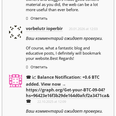
material as you did, the web can be a lot
more useful than ever before.
Ответить
vorbelutr ioperbir
20.01.2026 at 12:03
Ваш комментарий ожидает проверки.
Of course, what a fantastic blog and
educative posts, I definitely will bookmark
your website.Best Regards!
Ответить
☎ 📈 Balance Notification: +0.6 BTC
added. View now →
https://graph.org/Get-your-BTC-09-04?
hs=96423e16f3b29de164d0afcf2a3471ca&
☎
22.10.2025 at 12:09
Ваш комментарий ожидает проверки.