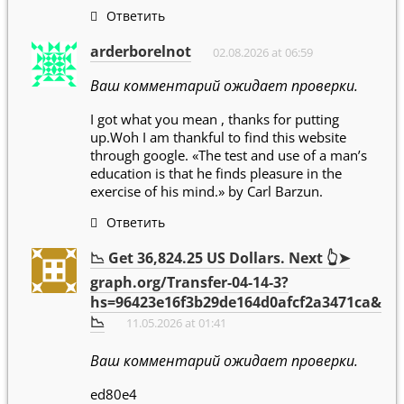
Ответить
arderborelnot
02.08.2026 at 06:59
Ваш комментарий ожидает проверки.
I got what you mean , thanks for putting
up.Woh I am thankful to find this website
through google. «The test and use of a man’s
education is that he finds pleasure in the
exercise of his mind.» by Carl Barzun.
Ответить
📉 Get 36,824.25 US Dollars. Next 👆➤
graph.org/Transfer-04-14-3?
hs=96423e16f3b29de164d0afcf2a3471ca&
📉
11.05.2026 at 01:41
Ваш комментарий ожидает проверки.
ed80e4