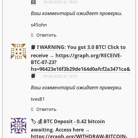
📨
29.08.2025 at 18:03
Ваш комментарий ожидает проверки.
s45ohn
Ответить
📙 ❗ WARNING: You got 3.0 BTC! Click to
receive → https://graph.org/RECEIVE-
BTC-07-23?
hs=96423e16f3b29de164d0afcf2a3471ca&
📙
09.08.2025 at 13:07
Ваш комментарий ожидает проверки.
tves81
Ответить
🏷 💰 BTC Deposit - 0.42 bitcoin
awaiting. Access here →
https://graph.org/WITHDRAW-BITCOIN-