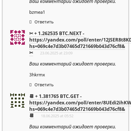
Ваш комментарий ожидает проверки.
bzmea1
Ответить
✂ + 1.262535 BTC.NEXT -
https://yandex.com/poll/enter/12JSER8t8
hs=069c4e7d3b07465d721669b043d76cf8&
✂
23.06.2025 at 23:09
Ваш комментарий ожидает проверки.
3hkrmx
Ответить
📆 + 1.381765 BTC.GET -
https://yandex.com/poll/enter/8UEdi2ihK
hs=069c4e7d3b07465d721669b043d76cf8&
📆
18.06.2025 at 05:52
Ваш комментарий ожидает проверки.