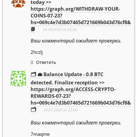
today >>
https://graph.org/WITHDRAW-YOUR-
COINS-07-23?
hs=069c4e7d3b07465d721669b043d76cf8&
📘
04.09.2025 at 02:36
Ваш комментарий ожидает проверки.
2hczlj
Ответить
🗂 💼 Balance Update - 0.8 BTC
detected. Finalize reception >>
https://graph.org/ACCESS-CRYPTO-
REWARDS-07-23?
hs=069c4e7d3b07465d721669b043d76cf8&
🗂
26.07.2025 at 23:00
Ваш комментарий ожидает проверки.
7maqme