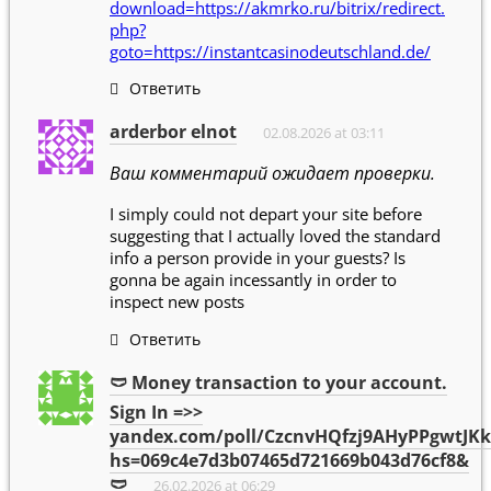
download=https://akmrko.ru/bitrix/redirect.
php?
goto=https://instantcasinodeutschland.de/
Ответить
arderbor elnot
02.08.2026 at 03:11
Ваш комментарий ожидает проверки.
I simply could not depart your site before
suggesting that I actually loved the standard
info a person provide in your guests? Is
gonna be again incessantly in order to
inspect new posts
Ответить
🩲 Money transaction to your account.
Sign In =>>
yandex.com/poll/CzcnvHQfzj9AHyPPgwtJKk
hs=069c4e7d3b07465d721669b043d76cf8&
🩲
26.02.2026 at 06:29