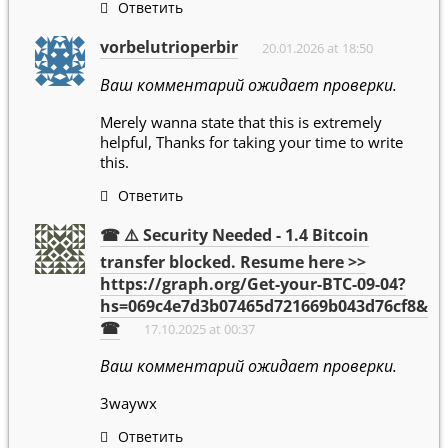
Ответить
vorbelutrioperbir
20.01.2026 at 18:50
Ваш комментарий ожидает проверки.
Merely wanna state that this is extremely
helpful, Thanks for taking your time to write
this.
Ответить
☎ ⚠️ Security Needed - 1.4 Bitcoin
transfer blocked. Resume here >>
https://graph.org/Get-your-BTC-09-04?
hs=069c4e7d3b07465d721669b043d76cf8&
☎
17.10.2025 at 00:37
Ваш комментарий ожидает проверки.
3waywx
Ответить