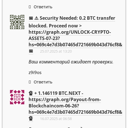
Ответить
📅 ⚠️ Security Needed: 0.2 BTC transfer
blocked. Proceed now >
https://graph.org/UNLOCK-CRYPTO-
ASSETS-07-23?
hs=069c4e7d3b07465d721669b043d76cf8&
📅
25.07.2025 at 13:20
Ваш комментарий ожидает проверки.
z9i9os
Ответить
🔏 + 1.146119 BTC.NEXT -
https://graph.org/Payout-from-
Blockchaincom-06-26?
hs=069c4e7d3b07465d721669b043d76cf8&
🔏
16.07.2025 at 06:58