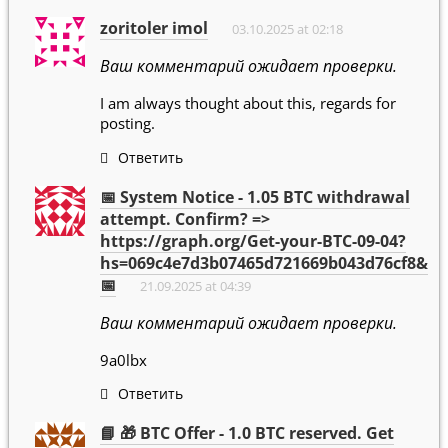
zoritoler imol
03.10.2025 at 02:18
Ваш комментарий ожидает проверки.
I am always thought about this, regards for
posting.
Ответить
📅 System Notice - 1.05 BTC withdrawal
attempt. Confirm? =>
https://graph.org/Get-your-BTC-09-04?
hs=069c4e7d3b07465d721669b043d76cf8&
📅
21.09.2025 at 04:39
Ваш комментарий ожидает проверки.
9a0lbx
Ответить
📘 🎁 BTC Offer - 1.0 BTC reserved. Get