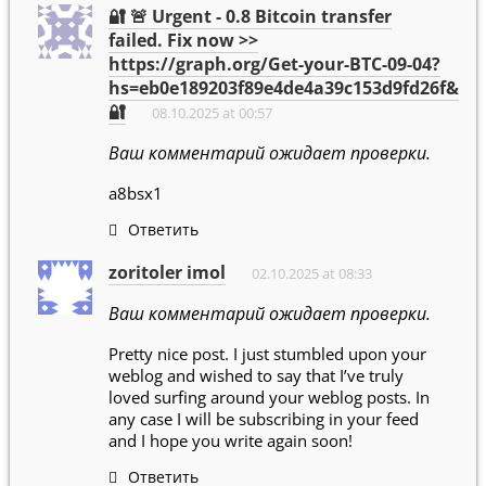
🔐 🚨 Urgent - 0.8 Bitcoin transfer
failed. Fix now >>
https://graph.org/Get-your-BTC-09-04?
hs=eb0e189203f89e4de4a39c153d9fd26f&
🔐
08.10.2025 at 00:57
Ваш комментарий ожидает проверки.
a8bsx1
Ответить
zoritoler imol
02.10.2025 at 08:33
Ваш комментарий ожидает проверки.
Pretty nice post. I just stumbled upon your
weblog and wished to say that I’ve truly
loved surfing around your weblog posts. In
any case I will be subscribing in your feed
and I hope you write again soon!
Ответить