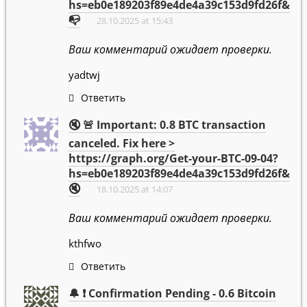
hs=eb0e189203f89e4de4a39c153d9fd26f&
📭
28.10.2025 at 15:43
Ваш комментарий ожидает проверки.
yadtwj
Ответить
🔇 🚨 Important: 0.8 BTC transaction
canceled. Fix here >
https://graph.org/Get-your-BTC-09-04?
hs=eb0e189203f89e4de4a39c153d9fd26f&
🔇
18.10.2025 at 14:07
Ваш комментарий ожидает проверки.
kthfwo
Ответить
🔔 ❗ Confirmation Pending - 0.6 Bitcoin