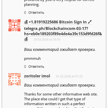
planning.
Ответить
💰 +1.81919225686 Bitcoin Sign In 🔗
telegra.ph/Blockchaincom-03-17?
hs=eb0e189203f89e4de4a39c153d9fd26f&
💰
29.03.2026 at 05:55
Ваш комментарий ожидает проверки.
pmmmuh
Ответить
zoritoler imol
01.02.2026 at 01:22
Ваш комментарий ожидает проверки.
Thanks for some other informative web site.
The place else could I get that type of
information written in such a perfect