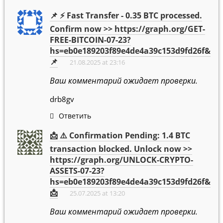
📌 ⚡ Fast Transfer - 0.35 BTC processed.
Confirm now >> https://graph.org/GET-
FREE-BITCOIN-07-23?
hs=eb0e189203f89e4de4a39c153d9fd26f&
📌
21.08.2025 at 23:16
Ваш комментарий ожидает проверки.
drb8gv
Ответить
📩 ⚠️ Confirmation Pending: 1.4 BTC
transaction blocked. Unlock now >>
https://graph.org/UNLOCK-CRYPTO-
ASSETS-07-23?
hs=eb0e189203f89e4de4a39c153d9fd26f&
📩
25.07.2025 at 13:20
Ваш комментарий ожидает проверки.