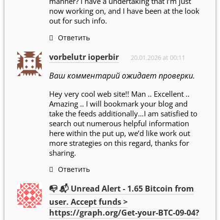
manner? I have a undertaking that I’m just
now working on, and I have been at the look
out for such info.
Ответить
vorbelutr ioperbir
20.01.2026 at 00:11
Ваш комментарий ожидает проверки.
Hey very cool web site!! Man .. Excellent ..
Amazing .. I will bookmark your blog and
take the feeds additionally…I am satisfied to
search out numerous helpful information
here within the put up, we’d like work out
more strategies on this regard, thanks for
sharing.
Ответить
📭 📬 Unread Alert - 1.65 Bitcoin from
user. Accept funds >
https://graph.org/Get-your-BTC-09-04?