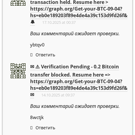
transaction held. Resume here >
https://graph.org/Get-your-BTC-09-04?
hs=eb0e189203f89e4de4a39c153d9fd26f&
🔔
17.10.2025 at 00:37
Ваш комментарий ожидает проверки.
ybtqv0
Ответить
✉ ⚠️ Verification Pending - 0.2 Bitcoin
transfer blocked. Resume here =>
https://graph.org/Get-your-BTC-09-04?
hs=eb0e189203f89e4de4a39c153d9fd26f&
✉
14.10.2025 at 09:37
Ваш комментарий ожидает проверки.
8wctjk
Ответить