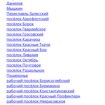
Данилов
Мышкин
Переславль-Залесский
посёлок Аэрофлотский
посёлок Борок
посёлок Гвардейское
посёлок Грэсовский
посёлок Карачиха
посёлок Красные Ткачи
посёлок Красный Бор
посёлок Ливадия
посёлок Октябрь
посёлок Почтовое
посёлок Раздольное
Пошехонье
рабочий посёлок Борисоглебский
рабочий посёлок Бурмакино
рабочий посёлок Константиновский
рабочий посёлок Красный Профинтерн
рабочий посёлок Некрасовское