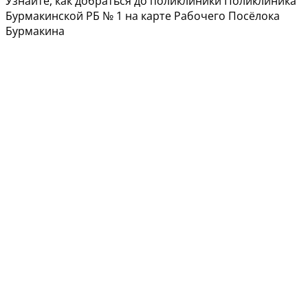
Узнайте, как добраться до поликлиники Поликлиника
Бурмакинской РБ № 1 на карте Рабочего Посёлока
Бурмакина