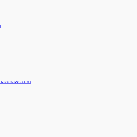
m
mazonaws.com