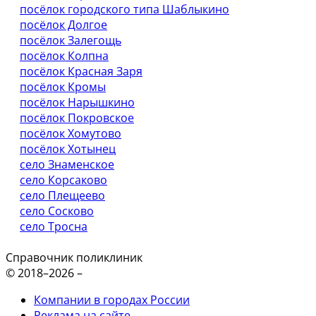
посёлок городского типа Шаблыкино
посёлок Долгое
посёлок Залегощь
посёлок Колпна
посёлок Красная Заря
посёлок Кромы
посёлок Нарышкино
посёлок Покровское
посёлок Хомутово
посёлок Хотынец
село Знаменское
село Корсаково
село Плещеево
село Сосково
село Тросна
Справочник поликлиник
© 2018–2026 –
Компании в городах России
Реклама на сайте