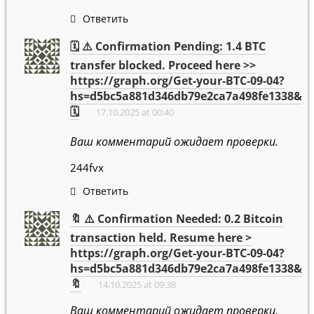
Ответить
🗓 ⚠️ Confirmation Pending: 1.4 BTC
transfer blocked. Proceed here >>
https://graph.org/Get-your-BTC-09-04?
hs=d5bc5a881d346db79e2ca7a498fe1338&
🗓
17.10.2025 at 00:40
Ваш комментарий ожидает проверки.
244fvx
Ответить
🔖 ⚠️ Confirmation Needed: 0.2 Bitcoin
transaction held. Resume here >
https://graph.org/Get-your-BTC-09-04?
hs=d5bc5a881d346db79e2ca7a498fe1338&
🔖
14.10.2025 at 09:38
Ваш комментарий ожидает проверки.