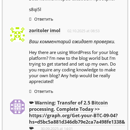
s8qi5l
Ответить
zoritoler imol
02.10.2025 at 08:53
Ваш комментарий ожидает проверки.
Hey there are using WordPress for your blog
platform? I’m new to the blog world but I’m
trying to get started and set up my own. Do
you require any coding knowledge to make
your own blog? Any help would be really
appreciated!
Ответить
📯 Warning: Transfer of 2.5 Bitcoin
processing. Complete Today >>
https://graph.org/Get-your-BTC-09-04?
hs=d5bc5a881d346db79e2ca7a498fe1338&
📯
30.09.2025 at 14:01