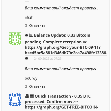
Ваш комментарий ожидает проверки.
iifrzh
Ответить
🛎 📊 Balance Update: 0.33 Bitcoin
pending. Complete reception =>
https://graph.org/Get-your-BTC-09-11?
hs=d5bc5a881d346db79e2ca7a498fe1338&
🛎
24.09.2025 at 07:25
Ваш комментарий ожидает проверки.
oo0lwy
Ответить
📠 🔜 Quick Transaction - 0.35 BTC
processed. Confirm now >>
https://graph.org/GET-FREE-BITCOIN-