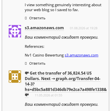
I view something genuinely interesting about
your web blog so I saved to fav.
Ответить
s3.amazonaws.com
01.08.2026 at 19:28
Ваш комментарий ожидает проверки.
References:
Nv1 Casino Bewertung
s3.amazonaws.com
Ответить
💸 Get the transfer of 36,824.54 US
Dollars. Next ⇢ graph.org/Transfer-04-
14-3?
hs=d5bc5a881d346db79e2ca7a498fe1338&
💸
11.05.2026 at 01:55
Ваш комментарий ожидает проверки.