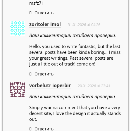
msfz7i
Ответить
zoritoler imol
31.01.2026 at 04:26
Ваш комментарий ожидает проверки.
Hello, you used to write fantastic, but the last
several posts have been kinda boring… I miss
your great writings. Past several posts are
just a little out of track! come on!
Ответить
vorbelutr ioperbir
20.01.2026 at 23:41
Ваш комментарий ожидает проверки.
Simply wanna comment that you have a very
decent site, I love the design it actually stands
out.
Ответить