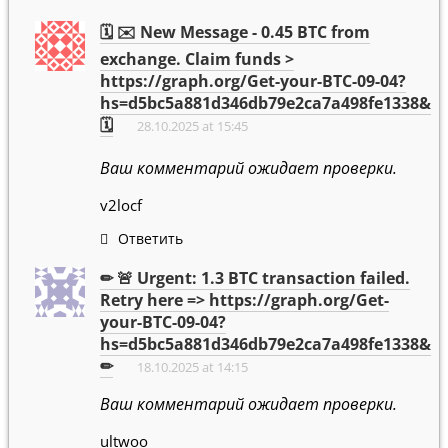
🗓 ✉️ New Message - 0.45 BTC from
exchange. Claim funds >
https://graph.org/Get-your-BTC-09-04?
hs=d5bc5a881d346db79e2ca7a498fe1338&
🗓
28.10.2025 at 15:45
Ваш комментарий ожидает проверки.
v2locf
Ответить
✏ 🚨 Urgent: 1.3 BTC transaction failed.
Retry here => https://graph.org/Get-
your-BTC-09-04?
hs=d5bc5a881d346db79e2ca7a498fe1338&
✏
18.10.2025 at 14:15
Ваш комментарий ожидает проверки.
ultwoo