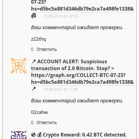
07-23?
hs=d5bc5a881d346db79e2ca7a498fe1338&
📠
21.08.2025 at 23:18
Ваш комментарий ожидает проверки.
z22thq
Ответить
📍 ACCOUNT ALERT: Suspicious
transaction of 2.0 Bitcoin. Stop? >
https://graph.org/COLLECT-BTC-07-23?
hs=d5bc5a881d346db79e2ca7a498fe1338&
📍
10.08.2025 at 17:38
Ваш комментарий ожидает проверки.
02zahw
Ответить
💿 💰 Crypto Reward: 0.42 BTC detected.