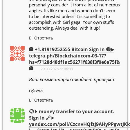
personally consider it from a lot of numerous
angles. Its like men and women don’t seem
to be interested unless it is something to
accomplish with Girl gaga! Your own stuffs
outstanding. Always deal with it up!
Ответить
🏦 +1.81919252555 Вitсоin Sign In 🔴▶
telegra.ph/Blockchaincom-03-17?
hs=f7128d48df1ac56271f638f3f0e6a75f&
🏦
29.03.2026 at 06:00
Ваш комментарий ожидает проверки.
rg5vva
Ответить
🥴 E-money transfer to your account.
Sign In 🔗➤
yandex.com/poll/CzcnvHQfzj9AHyPPgwtJKk