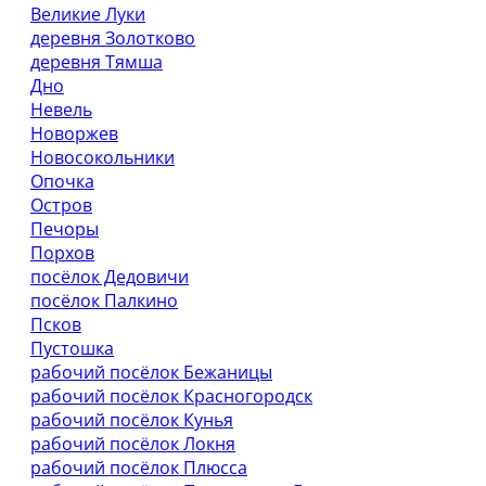
Великие Луки
деревня Золотково
деревня Тямша
Дно
Невель
Новоржев
Новосокольники
Опочка
Остров
Печоры
Порхов
посёлок Дедовичи
посёлок Палкино
Псков
Пустошка
рабочий посёлок Бежаницы
рабочий посёлок Красногородск
рабочий посёлок Кунья
рабочий посёлок Локня
рабочий посёлок Плюсса