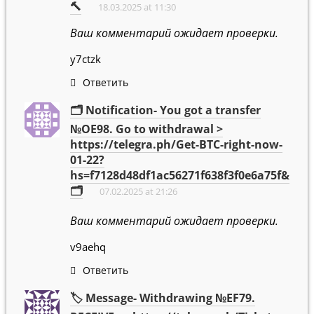
🔨
18.03.2025 at 11:30
Ваш комментарий ожидает проверки.
y7ctzk
Ответить
🗂 Notification- You got a transfer
№OE98. Go to withdrawal >
https://telegra.ph/Get-BTC-right-now-
01-22?
hs=f7128d48df1ac56271f638f3f0e6a75f&
🗂
07.02.2025 at 21:26
Ваш комментарий ожидает проверки.
v9aehq
Ответить
🏷 Message- Withdrawing №EF79.