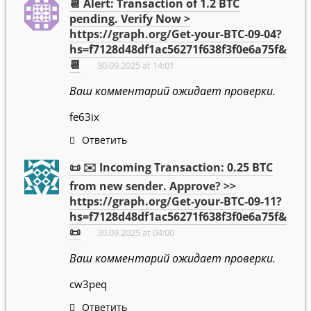
📆 Alert: Transaction of 1.2 BTC
pending. Verify Now >
https://graph.org/Get-your-BTC-09-04?
hs=f7128d48df1ac56271f638f3f0e6a75f&
📆
30.09.2025 at 14:01
Ваш комментарий ожидает проверки.
fe63ix
Ответить
📜 ✉️ Incoming Transaction: 0.25 BTC
from new sender. Approve? >>
https://graph.org/Get-your-BTC-09-11?
hs=f7128d48df1ac56271f638f3f0e6a75f&
📜
30.09.2025 at 04:00
Ваш комментарий ожидает проверки.
cw3peq
Ответить