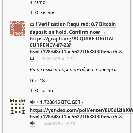
4l2amd
Ответить
📜 ❗ Verification Required: 0.7 Bitcoin
deposit on hold. Confirm now →
https://graph.org/ACQUIRE-DIGITAL-
CURRENCY-07-23?
hs=f7128d48df1ac56271f638f3f0e6a75f&
📜
08.08.2025 at 21:35
Ваш комментарий ожидает проверки.
k0os18
Ответить
🔊 + 1.728615 BTC.GET -
https://yandex.com/poll/enter/8UEdi2ihK
hs=f7128d48df1ac56271f638f3f0e6a75f&
🔊
18.06.2025 at 05:55