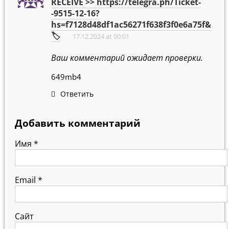
RECEIVE >> https://telegra.ph/Ticket-
-9515-12-16?
hs=f7128d48df1ac56271f638f3f0e6a75f&
🏷
17.12.2024 at 00:01
Ваш комментарий ожидает проверки.
649mb4
Ответить
Добавить комментарий
Имя
*
Email
*
Сайт