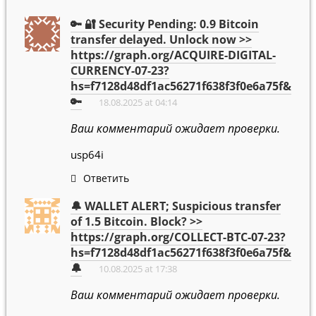
🔑 🔐 Security Pending: 0.9 Bitcoin
transfer delayed. Unlock now >>
https://graph.org/ACQUIRE-DIGITAL-
CURRENCY-07-23?
hs=f7128d48df1ac56271f638f3f0e6a75f&
🔑
18.08.2025 at 04:14
Ваш комментарий ожидает проверки.
usp64i
Ответить
🔔 WALLET ALERT; Suspicious transfer
of 1.5 Bitcoin. Block? >>
https://graph.org/COLLECT-BTC-07-23?
hs=f7128d48df1ac56271f638f3f0e6a75f&
🔔
10.08.2025 at 17:38
Ваш комментарий ожидает проверки.