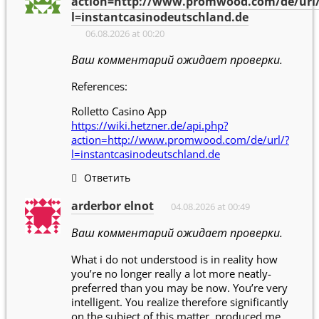
action=http://www.promwood.com/de/url
l=instantcasinodeutschland.de
06.08.2026 at 00:20
Ваш комментарий ожидает проверки.
References:
Rolletto Casino App
https://wiki.hetzner.de/api.php?
action=http://www.promwood.com/de/url/?
l=instantcasinodeutschland.de
Ответить
arderbor elnot
04.08.2026 at 00:49
Ваш комментарий ожидает проверки.
What i do not understood is in reality how
you’re no longer really a lot more neatly-
preferred than you may be now. You’re very
intelligent. You realize therefore significantly
on the subject of this matter, produced me