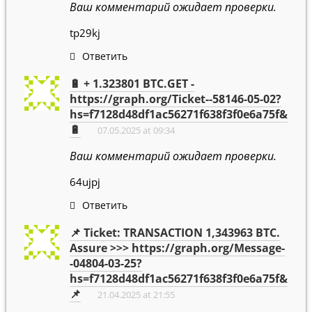
Ваш комментарий ожидает проверки.
tp29kj
Ответить
🔋 + 1.323801 BTC.GET -
https://graph.org/Ticket--58146-05-02?
hs=f7128d48df1ac56271f638f3f0e6a75f&
🔋
07.05.2025 at 09:34
Ваш комментарий ожидает проверки.
64ujpj
Ответить
📌 Ticket: TRANSACTION 1,343963 BTC.
Assure >>> https://graph.org/Message-
-04804-03-25?
hs=f7128d48df1ac56271f638f3f0e6a75f&
📌
21.04.2025 at 21:55