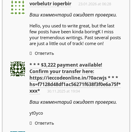
vorbelutr ioperbir
23.01.2026 at 06:28
Ваш комментарий ожидает проверки.
Hello, you used to write great, but the last
few posts have been kinda boringK I miss
your tremendous writings. Past several posts
are just a little out of track! come on!
Ответить
* * * $3,222 payment available!
Confirm your transfer here:
https://ieccodeonline.in/?0acwjs * * *
hs=f7128d48df1ac56271f638f3f0e6a75f*
ххх*
30.11.2025 at 19:04
Ваш комментарий ожидает проверки.
yt0yco
Ответить