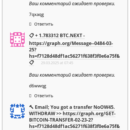
Ваш комментарий ожидает проверки.
7qxaqg
Ответить
📋 + 1.783312 BTC.NEXT -
https://graph.org/Message--0484-03-
25?
hs=f7128d48df1ac56271f638f3f0e6a75f&
📋
29.03.2025 at 07:45
Ваш комментарий ожидает проверки.
d6wwqg
Ответить
🔨 Email; You got a transfer NoOW45.
WITHDRAW >> https://graph.org/GET-
BITCOIN-TRANSFER-02-23-2?
hs=f7128d48df1ac56271f638f3f0e6a75f&