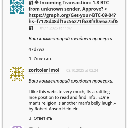
🔐 🔷 Incoming Transaction: 1.8 BTC
from unknown sender. Approve? >
https://graph.org/Get-your-BTC-09-04?
hs=f7128d48df1ac56271f638f3f0e6a75f&
🔐
01.11.2025 at 11:47
Ваш комментарий ожидает проверки.
47d7wz
Ответить
zoritoler imol
03.10.2025 at 02:24
Ваш комментарий ожидает проверки.
I like this website very much, Its a rattling
nice position to read and find info . «One
man’s religion is another man’s belly laugh.»
by Robert Anson Heinlein.
Ответить