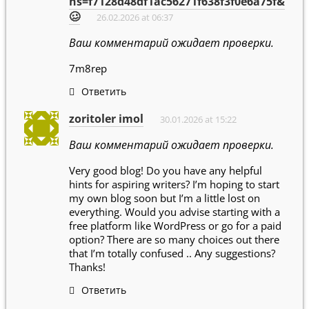
hs=f7128d48df1ac56271f638f3f0e6a75f&
🥴
26.02.2026 at 06:37
Ваш комментарий ожидает проверки.
7m8rep
Ответить
zoritoler imol
30.01.2026 at 15:22
Ваш комментарий ожидает проверки.
Very good blog! Do you have any helpful
hints for aspiring writers? I’m hoping to start
my own blog soon but I’m a little lost on
everything. Would you advise starting with a
free platform like WordPress or go for a paid
option? There are so many choices out there
that I’m totally confused .. Any suggestions?
Thanks!
Ответить