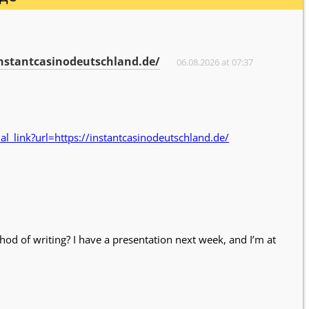
instantcasinodeutschland.de/
06.08.2026 at 07:37
l_link?url=https://instantcasinodeutschland.de/
od of writing? I have a presentation next week, and I’m at