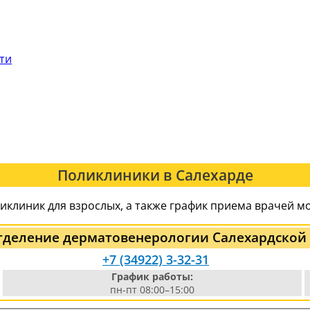
сти
Поликлиники в Салехарде
иклиник для взрослых, а также график приема врачей м
тделение дерматовенерологии Салехардской
+7 (34922) 3-32-31
График работы:
пн-пт 08:00–15:00