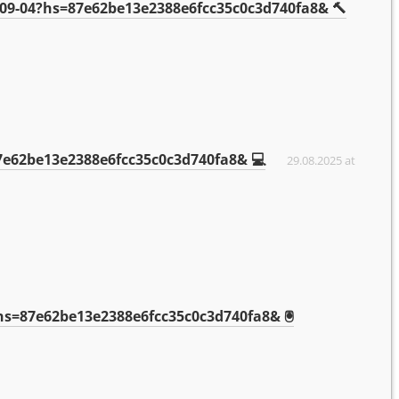
TC-09-04?hs=87e62be13e2388e6fcc35c0c3d740fa8& 🔨
87e62be13e2388e6fcc35c0c3d740fa8& 💻
29.08.2025 at
23?hs=87e62be13e2388e6fcc35c0c3d740fa8& 🖲