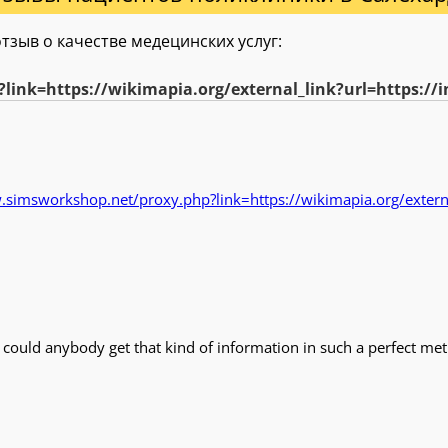
зыв о качестве медецинских услуг:
ink=https://wikimapia.org/external_link?url=https://
.simsworkshop.net/proxy.php?link=https://wikimapia.org/externa
ould anybody get that kind of information in such a perfect meth