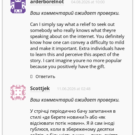
arderborelnot
04.08.2026 at 10:00
Ваш комментарий ожидает проверки.
Can I simply say what a relief to seek out
somebody who really knows what theyre
speaking about on the internet. You definitely
know how one can convey a difficulty to mild
and make it important. Extra individuals have
to learn this and perceive this aspect of the
story. I cant imagine youre no more popular
because you positively have the gift.
Ответить
Scottjek
11.06.2026 at 02:48
Ваш комментарий ожидает проверки.
У стрічці періодично бачу запитання в
стилі «де берете новини?» або «як
відсіювати потік новин». Я й сам іноді
гублюся, коли в збереженому десятки