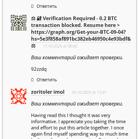
Ответить
⚖ 🔐 Verification Required - 0.2 BTC
transaction blocked. Resume here >
https://graph.org/Get-your-BTC-09-04?
hs=5e3f858af891bc382eb46950c4e93bdf&
⚖
17.10.2025 at 00:42
Ваш комментарий ожидает проверки.
92zzdq
Ответить
zoritoler imol
03.10.2025 at 12:31
Ваш комментарий ожидает проверки.
Having read this I thought it was very
informative. I appreciate you taking the time
and effort to put this article together. I once
again find myself spending way to much time