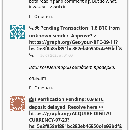
both reading and commenting. But so what,
it was still worth it!
Ответить
🔍 📩 Pending Transaction: 1.8 BTC from
unknown sender. Approve? >
https://graph.org/Get-your-BTC-09-11?
hs=5e3f858af891bc382eb46950c4e93bdf&
🔍
30.09.2025 at 04:00
Ваш комментарий ожидает проверки.
o4393m
Ответить
📩 ❗ Verification Pending: 0.9 BTC
deposit delayed. Resolve here >>
https://graph.org/ACQUIRE-DIGITAL-
CURRENCY-07-23?
hs=5e3f858af891bc382eb46950c4e93bdf&