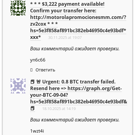
* * * $3,222 payment available!
Confirm your transfer here:
http://motorolapromocionesmm.com/?
zv2cox * * *
hs=5e3f858af891bc382eb46950c4e93bdf*
ххх*
30.11.2025 at 19:07
Ваш комментарий ожидает проверки.
yn6c66
Ответить
📕 🚨 Urgent: 0.8 BTC transfer failed.
Resend here => https://graph.org/Get-
your-BTC-09-04?
hs=5e3f858af891bc382eb46950c4e93bdf&
📕
18.10.2025 at 14:19
Ваш комментарий ожидает проверки.
1wzt4i