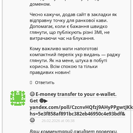
доменом.
Чесно кажучи, додав сайт в закладки як
відправну точку для ранкової кави.
Допомагає, коли є бажання швидко
глянути, що публікують різні ЗМІ, не
витрачаючи час на блукання.
Кому важливо мати напоготові
компактний перелік укр видань — раджу
глянути. Як на мене, штука в побуті
корисна. Всім спокою та тільки
правдивих новин!
Ответить
🥴 E-money transfer to your e-wallet.
Get 🔴▶
yandex.com/poll/CzcnvHQfzj9AHyPPgwtJKk
hs=5e3f858af891bc382eb46950c4e93bdf&
🥴
26.02.2026 at 06:38
Ваш комментарий ожидает проверки.