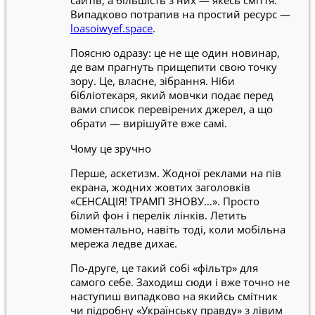
сайтів, а більшість з них — якесь сміття.
Випадково потрапив на простий ресурс —
loasoiwyef.space
.
Поясню одразу: це не ще один новинар,
де вам прагнуть прищепити свою точку
зору. Це, власне, зібрання. Ніби
бібліотекаря, який мовчки подає перед
вами список перевірених джерел, а що
обрати — вирішуйте вже самі.
Чому це зручно
Перше, аскетизм. Жодної реклами на пів
екрана, жодних жовтих заголовків
«СЕНСАЦІЯ! ТРАМП ЗНОВУ…». Просто
білий фон і перелік лінків. Летить
моментально, навіть тоді, коли мобільна
мережа ледве дихає.
По-друге, це такий собі «фільтр» для
самого себе. Заходиш сюди і вже точно не
наступиш випадково на якийсь смітник
чи підробну «Українську правду» з лівим