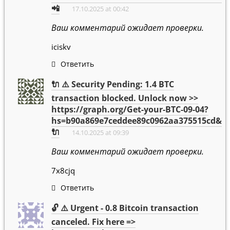
📲
17.10.2025 at 00:42
Ваш комментарий ожидает проверки.
iciskv
Ответить
🔌 ⚠️ Security Pending: 1.4 BTC
transaction blocked. Unlock now >>
https://graph.org/Get-your-BTC-09-04?
hs=b90a869e7ceddee89c0962aa375515cd&
🔌
14.10.2025 at 09:39
Ваш комментарий ожидает проверки.
7x8cjq
Ответить
🔓 ⚠️ Urgent - 0.8 Bitcoin transaction
canceled. Fix here =>