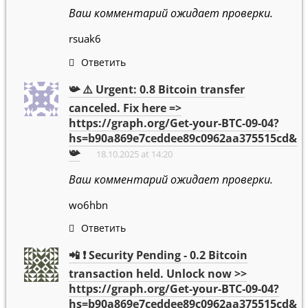
Ваш комментарий ожидает проверки.
rsuak6
Ответить
📯 ⚠️ Urgent: 0.8 Bitcoin transfer
canceled. Fix here =>
https://graph.org/Get-your-BTC-09-04?
hs=b90a869e7ceddee89c0962aa375515cd&
📯
18.10.2025 at 14:20
Ваш комментарий ожидает проверки.
wo6hbn
Ответить
📲 ❗ Security Pending - 0.2 Bitcoin
transaction held. Unlock now >>
https://graph.org/Get-your-BTC-09-04?
hs=b90a869e7ceddee89c0962aa375515cd&