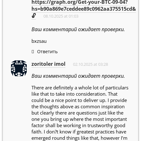
https://graph.org/Get-your-BTC-09-04?
hs=b90a869e7ceddee89c0962aa375515cd&
🔓
08.10.2025 at 01:03
Ваш комментарий ожидает проверки.
bxzsau
Ответить
zoritoler imol
02.10.2025 at 03:28
Ваш комментарий ожидает проверки.
There are definitely a whole lot of particulars
like that to take into consideration. That
could be a nice point to deliver up. I provide
the thoughts above as common inspiration
but clearly there are questions just like the
one you bring up where the most important
factor shall be working in trustworthy good
faith. I don?t know if greatest practices have
emerged round things like that, however I’m