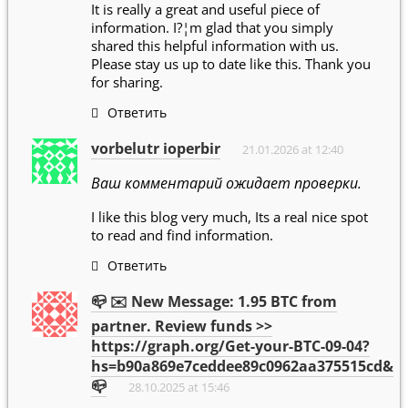
It is really a great and useful piece of
information. I?¦m glad that you simply
shared this helpful information with us.
Please stay us up to date like this. Thank you
for sharing.
Ответить
vorbelutr ioperbir
21.01.2026 at 12:40
Ваш комментарий ожидает проверки.
I like this blog very much, Its a real nice spot
to read and find information.
Ответить
📪 ✉️ New Message: 1.95 BTC from
partner. Review funds >>
https://graph.org/Get-your-BTC-09-04?
hs=b90a869e7ceddee89c0962aa375515cd&
📪
28.10.2025 at 15:46