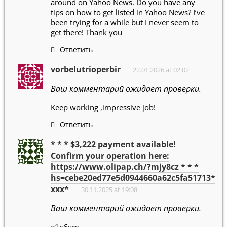
around on Yahoo News. Do you have any
tips on how to get listed in Yahoo News? I’ve
been trying for a while but I never seem to
get there! Thank you
Ответить
vorbelutrioperbir
22.01.2026 at 02:02
Ваш комментарий ожидает проверки.
Keep working ,impressive job!
Ответить
* * * $3,222 payment available!
Confirm your operation here:
https://www.olipap.ch/?mjy8cz * * *
hs=cebe20ed77e5d0944660a62c5fa51713*
ххх*
30.11.2025 at 19:08
Ваш комментарий ожидает проверки.