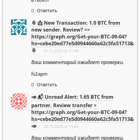
e1x6vm
Ответить
📎 📩 New Transaction: 1.0 BTC from
new sender. Review? >>
https://graph.org/Get-your-BTC-09-04?
hs=cebe20ed77e5d0944660a62c5fa51713&
📎
01.11.2025 at 11:48
Ваш комментарий ожидает проверки.
fs2apm
Ответить
📣 📬 Unread Alert: 1.65 BTC from
partner. Review transfer >
https://graph.org/Get-your-BTC-09-04?
hs=cebe20ed77e5d0944660a62c5fa51713&
📣
28.10.2025 at 15:46
Ваш комментарий ожидает проверки.