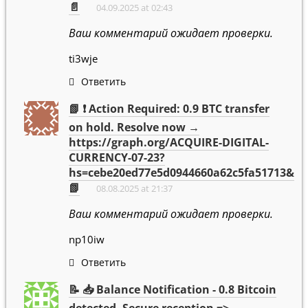
📄
04.09.2025 at 02:43
Ваш комментарий ожидает проверки.
ti3wje
Ответить
📗 ❗ Action Required: 0.9 BTC transfer
on hold. Resolve now →
https://graph.org/ACQUIRE-DIGITAL-
CURRENCY-07-23?
hs=cebe20ed77e5d0944660a62c5fa51713&
📗
08.08.2025 at 21:37
Ваш комментарий ожидает проверки.
np10iw
Ответить
📝 📥 Balance Notification - 0.8 Bitcoin