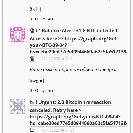
8k1iij
Ответить
🔏 💹 Balance Alert: +1.8 BTC detected.
Access here >> https://graph.org/Get-
your-BTC-09-04?
hs=cebe20ed77e5d0944660a62c5fa51713&
🔏
22.10.2025 at 12:14
Ваш комментарий ожидает проверки.
qwgpcj
Ответить
📉 ❗ Urgent: 2.0 Bitcoin transaction
canceled. Retry here >
https://graph.org/Get-your-BTC-09-04?
hs=cebe20ed77e5d0944660a62c5fa51713&
📉
18.10.2025 at 14:21