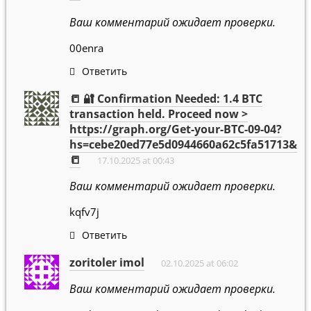
Ваш комментарий ожидает проверки.
00enra
Ответить
📒 🔐 Confirmation Needed: 1.4 BTC
transaction held. Proceed now >
https://graph.org/Get-your-BTC-09-04?
hs=cebe20ed77e5d0944660a62c5fa51713&
📒
17.10.2025 at 00:43
Ваш комментарий ожидает проверки.
kqfv7j
Ответить
zoritoler imol
02.10.2025 at 06:02
Ваш комментарий ожидает проверки.