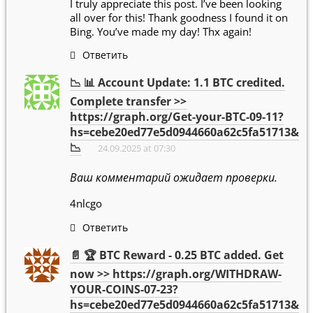
I truly appreciate this post. I’ve been looking
all over for this! Thank goodness I found it on
Bing. You’ve made my day! Thx again!
Ответить
📉 📊 Account Update: 1.1 BTC credited.
Complete transfer >>
https://graph.org/Get-your-BTC-09-11?
hs=cebe20ed77e5d0944660a62c5fa51713&
📉
24.09.2025 at 07:30
Ваш комментарий ожидает проверки.
4nlcgo
Ответить
📄 🏆 BTC Reward - 0.25 BTC added. Get
now >> https://graph.org/WITHDRAW-
YOUR-COINS-07-23?
hs=cebe20ed77e5d0944660a62c5fa51713&