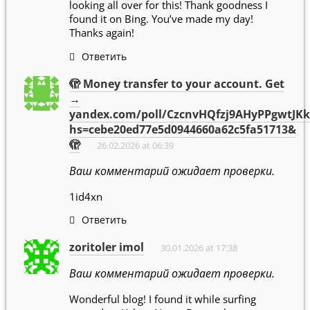
looking all over for this! Thank goodness I
found it on Bing. You’ve made my day!
Thanks again!
Ответить
🫣 Money transfer to your account. Get
→
yandex.com/poll/CzcnvHQfzj9AHyPPgwtJKk
hs=cebe20ed77e5d0944660a62c5fa51713&
🫣
26.02.2026 at 06:39
Ваш комментарий ожидает проверки.
1id4xn
Ответить
zoritoler imol
30.01.2026 at 17:38
Ваш комментарий ожидает проверки.
Wonderful blog! I found it while surfing