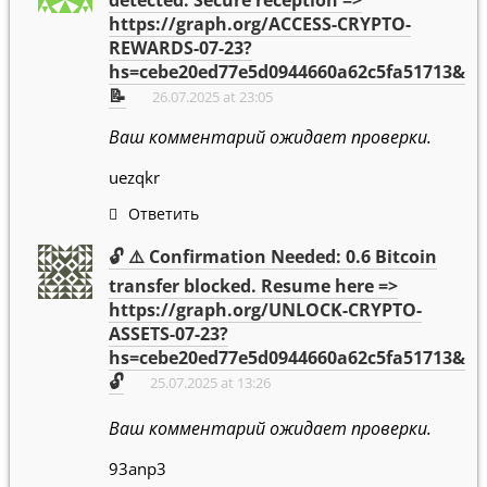
detected. Secure reception =>
https://graph.org/ACCESS-CRYPTO-
REWARDS-07-23?
hs=cebe20ed77e5d0944660a62c5fa51713&
📝
26.07.2025 at 23:05
Ваш комментарий ожидает проверки.
uezqkr
Ответить
🔓 ⚠️ Confirmation Needed: 0.6 Bitcoin
transfer blocked. Resume here =>
https://graph.org/UNLOCK-CRYPTO-
ASSETS-07-23?
hs=cebe20ed77e5d0944660a62c5fa51713&
🔓
25.07.2025 at 13:26
Ваш комментарий ожидает проверки.
93anp3