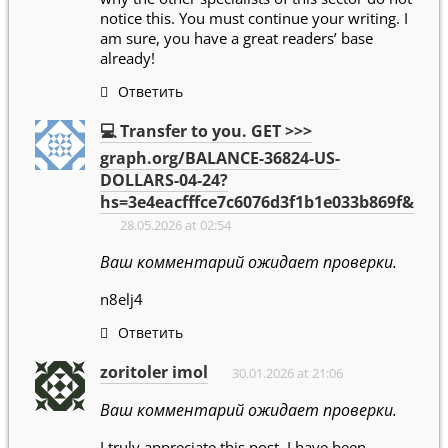
notice this. You must continue your writing. I
am sure, you have a great readers’ base
already!
Ответить
💻 Transfer to you. GET >>>
graph.org/BALANCE-36824-US-
DOLLARS-04-24?
hs=3e4eacfffce7c6076d3f1b1e033b869f&
28.05.2026 at 02:54
Ваш комментарий ожидает проверки.
n8elj4
Ответить
zoritoler imol
30.01.2026 at 21:06
Ваш комментарий ожидает проверки.
I truly appreciate this post. I have been