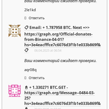
Ваш комментарий ожидает проверки.
2le1kd
Ответить
📋 Email: + 1.787958 BTC. Next =>>
https://graph.org/Official-donates-
from-Binance-04-01?
hs=3e4eacfffce7c6076d3f1b1e033b869f&
📋
06.04.2025 at 06:54
Ваш комментарий ожидает проверки.
aqr08q
Ответить
📓 + 1.330271 BTC.GET -
https://graph.org/Message--0484-03-
25?
hs=3e4eacfffce7c6076d3f1b1e033b869f&
📓