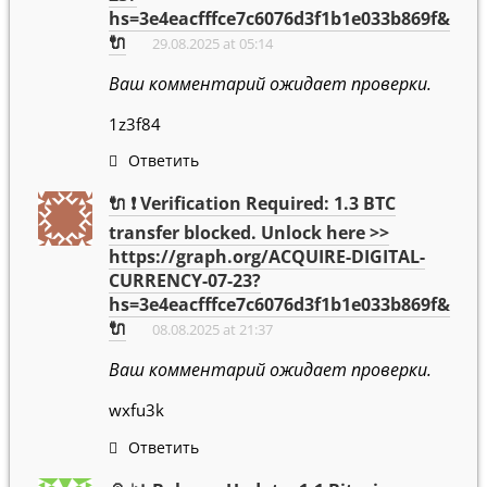
hs=3e4eacfffce7c6076d3f1b1e033b869f&
🔌
29.08.2025 at 05:14
Ваш комментарий ожидает проверки.
1z3f84
Ответить
🔌 ❗ Verification Required: 1.3 BTC
transfer blocked. Unlock here >>
https://graph.org/ACQUIRE-DIGITAL-
CURRENCY-07-23?
hs=3e4eacfffce7c6076d3f1b1e033b869f&
🔌
08.08.2025 at 21:37
Ваш комментарий ожидает проверки.
wxfu3k
Ответить