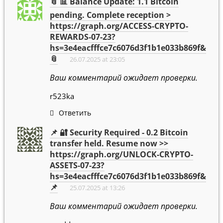
📎 📊 Balance Update: 1.1 Bitcoin
pending. Complete reception >
https://graph.org/ACCESS-CRYPTO-
REWARDS-07-23?
hs=3e4eacfffce7c6076d3f1b1e033b869f&
📎
26.07.2025 at 23:05
Ваш комментарий ожидает проверки.
r523ka
Ответить
📌 🔐 Security Required - 0.2 Bitcoin
transfer held. Resume now >>
https://graph.org/UNLOCK-CRYPTO-
ASSETS-07-23?
hs=3e4eacfffce7c6076d3f1b1e033b869f&
📌
25.07.2025 at 13:26
Ваш комментарий ожидает проверки.