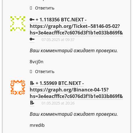
Ответить
🔑 + 1.118356 BTC.NEXT -
https://graph.org/Ticket--58146-05-02?
hs=3e4eacfffce7c6076d3f1b1e033b869f&
🔑
07.05.2025 at 09:37
Ваш комментарий ожидает проверки.
8vcj0n
Ответить
📝 + 1.55969 BTC.NEXT -
https://graph.org/Binance-04-15?
hs=3e4eacfffce7c6076d3f1b1e033b869f&
📝
01.05.2025 at 20:26
Ваш комментарий ожидает проверки.
mredib