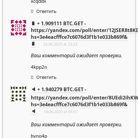
xcqddx
Ответить
🔋 + 1.909111 BTC.GET -
https://yandex.com/poll/enter/12JSER8t8
hs=3e4eacfffce7c6076d3f1b1e033b869f&
🔋
23.06.2025 at 23:23
Ваш комментарий ожидает проверки.
4kpp2n
Ответить
🔈 + 1.940279 BTC.GET -
https://yandex.com/poll/enter/8UEdi2ihK
hs=3e4eacfffce7c6076d3f1b1e033b869f&
🔈
18.06.2025 at 05:57
Ваш комментарий ожидает проверки.
bvno4p