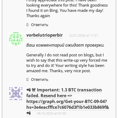
looking everywhere for this! Thank goodness
I found it on Bing. You have made my day!
Thanks again
Ответить
vorbelutrioperbir
22.01.2026 at 11:21
Ваш комментарий ожидает проверки.
Generally I do not read post on blogs, but I
wish to say that this write-up very forced me
to try and do it! Your writing style has been
amazed me. Thanks, very nice post.
Ответить
📲 🚨 Important: 1.3 BTC transaction
failed. Resend here =>
https://graph.org/Get-your-BTC-09-04?
hs=3e4eacfffce7c6076d3f1b1e033b869f&
📲
08.10.2025 at 01:05