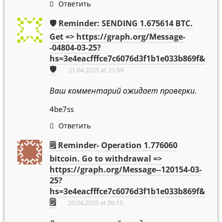
Ответить
🛡 Reminder: SENDING 1.675614 BTC.
Get => https://graph.org/Message-
-04804-03-25?
hs=3e4eacfffce7c6076d3f1b1e033b869f&
🛡
21.04.2025 at 21:59
Ваш комментарий ожидает проверки.
4be7ss
Ответить
🗒 Reminder- Operation 1.776060
bitcoin. Go to withdrawal =>
https://graph.org/Message--120154-03-
25?
hs=3e4eacfffce7c6076d3f1b1e033b869f&
🗒
20.04.2025 at 09:15