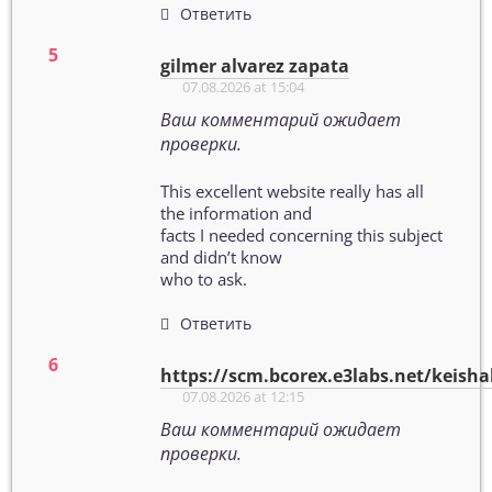
Ответить
gilmer alvarez zapata
07.08.2026 at 15:04
Ваш комментарий ожидает
проверки.
This excellent website really has all
the information and
facts I needed concerning this subject
and didn’t know
who to ask.
Ответить
https://scm.bcorex.e3labs.net/keish
07.08.2026 at 12:15
Ваш комментарий ожидает
проверки.