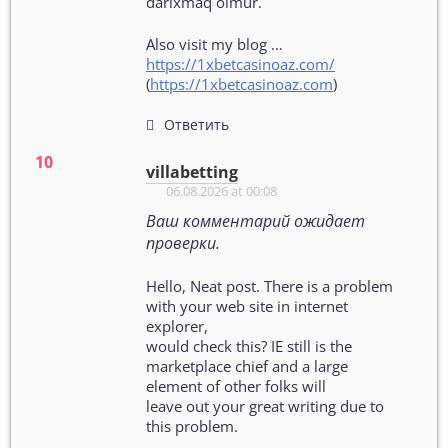
darıxmaq olmur.
Also visit my blog …
https://1xbetcasinoaz.com/
(
https://1xbetcasinoaz.com
)
Ответить
villabetting
06.08.2026 at 00:08
Ваш комментарий ожидает
проверки.
Hello, Neat post. There is a problem
with your web site in internet
explorer,
would check this? IE still is the
marketplace chief and a large
element of other folks will
leave out your great writing due to
this problem.