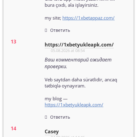
bura çıxdı, əla işləyirsiniz.
my site;
https://1xbetappaz.com/
Ответить
https://1xbetyukleapk.com/
05.08.2026 at 08:54
Ваш комментарий ожидает
проверки.
Veb saytdan daha sürətlidir, ancaq
tətbiqlə oynayıram.
my blog —
https://1xbetyukleapk.com/
Ответить
Casey