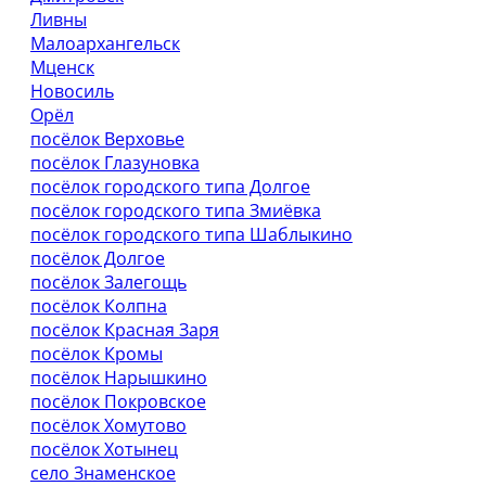
Ливны
Малоархангельск
Мценск
Новосиль
Орёл
посёлок Верховье
посёлок Глазуновка
посёлок городского типа Долгое
посёлок городского типа Змиёвка
посёлок городского типа Шаблыкино
посёлок Долгое
посёлок Залегощь
посёлок Колпна
посёлок Красная Заря
посёлок Кромы
посёлок Нарышкино
посёлок Покровское
посёлок Хомутово
посёлок Хотынец
село Знаменское