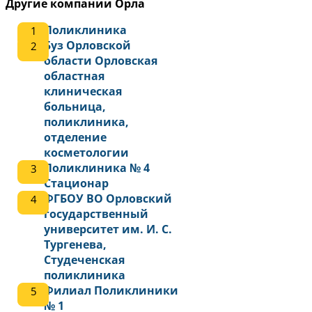
Другие компании Орла
Поликлиника
Буз Орловской
области Орловская
областная
клиническая
больница,
поликлиника,
отделение
косметологии
Поликлиника № 4
Стационар
ФГБОУ ВО Орловский
государственный
университет им. И. С.
Тургенева,
Студеченская
поликлиника
Филиал Поликлиники
№ 1