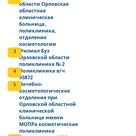
области Орловская
областная
клиническая
больница,
поликлиника,
отделение
косметологии
Филиал Буз
Орловской области
поликлиника № 2
Поликлиника в/ч
93872
Лечебно-
косметологическое
отделение при
Орловской областной
клинической
больнице имени
МОПРа косметическая
поликлиника