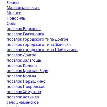
Ливны
Малоархангельск
Мценск
Новосиль
Орёл
посёлок Верховье
посёлок Глазуновка
посёлок городского типа Долгое
посёлок городского типа Змиёвка
посёлок городского типа Шаблыкино
посёлок Долгое
посёлок Залегощь
посёлок Колпна
посёлок Красная Заря
посёлок Кромы
посёлок Нарышкино
посёлок Покровское
посёлок Хомутово
посёлок Хотынец
село Знаменское