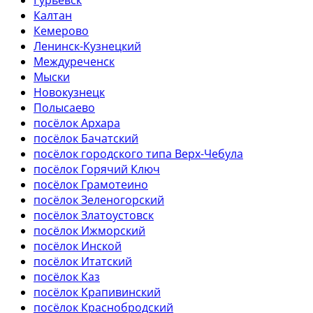
Гурьевск
Калтан
Кемерово
Ленинск-Кузнецкий
Междуреченск
Мыски
Новокузнецк
Полысаево
посёлок Архара
посёлок Бачатский
посёлок городского типа Верх-Чебула
посёлок Горячий Ключ
посёлок Грамотеино
посёлок Зеленогорский
посёлок Златоустовск
посёлок Ижморский
посёлок Инской
посёлок Итатский
посёлок Каз
посёлок Крапивинский
посёлок Краснобродский