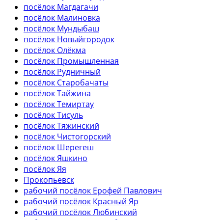
посёлок Магдагачи
посёлок Малиновка
посёлок Мундыбаш
посёлок Новыйгородок
посёлок Олёкма
посёлок Промышленная
посёлок Рудничный
посёлок Старобачаты
посёлок Тайжина
посёлок Темиртау
посёлок Тисуль
посёлок Тяжинский
посёлок Чистогорский
посёлок Шерегеш
посёлок Яшкино
посёлок Яя
Прокопьевск
рабочий посёлок Ерофей Павлович
рабочий посёлок Красный Яр
рабочий посёлок Любинский