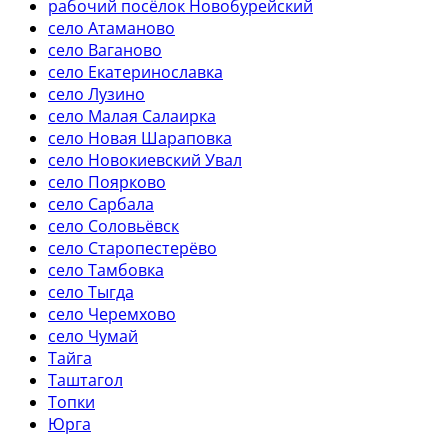
рабочий посёлок Новобурейский
село Атаманово
село Ваганово
село Екатеринославка
село Лузино
село Малая Салаирка
село Новая Шараповка
село Новокиевский Увал
село Поярково
село Сарбала
село Соловьёвск
село Старопестерёво
село Тамбовка
село Тыгда
село Черемхово
село Чумай
Тайга
Таштагол
Топки
Юрга