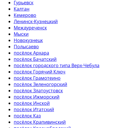
Гурьевск
Калтан
Кемерово
Ленинск-Кузнецкий
Междуреченск
Мыски
Новокузнецк
Полысаево
посёлок Архара
посёлок Бачатский
посёлок городского типа Верх-Чебула
посёлок Горячий Ключ
посёлок Грамотеино
посёлок Зеленогорский
посёлок Златоустовск
посёлок Ижморский
посёлок Инской
посёлок Итатский
посёлок Каз
посёлок Крапивинский