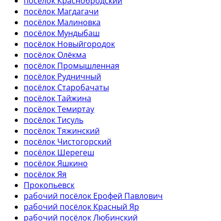
посёлок Краснобродский
посёлок Магдагачи
посёлок Малиновка
посёлок Мундыбаш
посёлок Новыйгородок
посёлок Олёкма
посёлок Промышленная
посёлок Рудничный
посёлок Старобачаты
посёлок Тайжина
посёлок Темиртау
посёлок Тисуль
посёлок Тяжинский
посёлок Чистогорский
посёлок Шерегеш
посёлок Яшкино
посёлок Яя
Прокопьевск
рабочий посёлок Ерофей Павлович
рабочий посёлок Красный Яр
рабочий посёлок Любинский