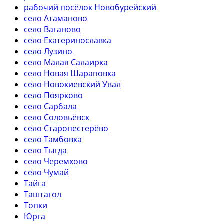
рабочий посёлок Новобурейский
село Атаманово
село Ваганово
село Екатеринославка
село Лузино
село Малая Салаирка
село Новая Шараповка
село Новокиевский Увал
село Поярково
село Сарбала
село Соловьёвск
село Старопестерёво
село Тамбовка
село Тыгда
село Черемхово
село Чумай
Тайга
Таштагол
Топки
Юрга