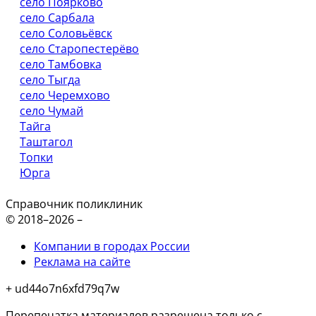
село Поярково
село Сарбала
село Соловьёвск
село Старопестерёво
село Тамбовка
село Тыгда
село Черемхово
село Чумай
Тайга
Таштагол
Топки
Юрга
Справочник поликлиник
© 2018–2026 –
Компании в городах России
Реклама на сайте
+ ud44o7n6xfd79q7w
Перепечатка материалов разрешена только с