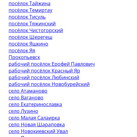
посёлок Тайжина
посёлок Темиртау
посёлок Тисуль
посёлок Тяжинский
посёлок Чистогорский
посёлок Шерегеш
посёлок Яшкино
посёлок Яя
Прокопьевск
рабочий посёлок Ерофей Павлович
рабочий посёлок Красный Яр
рабочий посёлок Любинский
рабочий посёлок Новобурейский
село Атаманово
село Ваганово
село Екатеринославка
село Лузино
село Малая Салаирка
село Новая Шараповка
село Новокиевский Увал