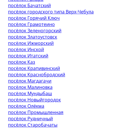
посёлок Бачатский
посёлок городского типа Верх-Чебула
посёлок Горячий Ключ
посёлок Грамотеино
посёлок Зеленогорский
посёлок Златоустовск
посёлок Ижморский
посёлок Инской
посёлок Итатский
посёлок Каз
посёлок Крапивинский
посёлок Краснобродский
посёлок Магдагачи
посёлок Малиновка
посёлок Мундыбаш
посёлок Новыйгородок
посёлок Олёкма
посёлок Промышленная
посёлок Рудничный
посёлок Старобачаты