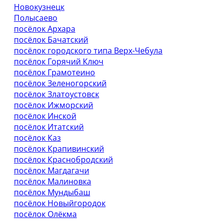
Новокузнецк
Полысаево
посёлок Архара
посёлок Бачатский
посёлок городского типа Верх-Чебула
посёлок Горячий Ключ
посёлок Грамотеино
посёлок Зеленогорский
посёлок Златоустовск
посёлок Ижморский
посёлок Инской
посёлок Итатский
посёлок Каз
посёлок Крапивинский
посёлок Краснобродский
посёлок Магдагачи
посёлок Малиновка
посёлок Мундыбаш
посёлок Новыйгородок
посёлок Олёкма