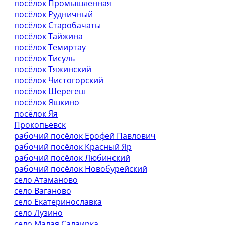
посёлок Промышленная
посёлок Рудничный
посёлок Старобачаты
посёлок Тайжина
посёлок Темиртау
посёлок Тисуль
посёлок Тяжинский
посёлок Чистогорский
посёлок Шерегеш
посёлок Яшкино
посёлок Яя
Прокопьевск
рабочий посёлок Ерофей Павлович
рабочий посёлок Красный Яр
рабочий посёлок Любинский
рабочий посёлок Новобурейский
село Атаманово
село Ваганово
село Екатеринославка
село Лузино
село Малая Салаирка