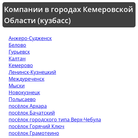
Компании в городах Кемеровской
Области (кузбасс)
Анжеро-Судженск
Белово
Гурьевск
Калтан
Кемерово
Ленинск-Кузнецкий
Междуреченск
Мыски
Новокузнецк
Полысаево
посёлок Архара
посёлок Бачатский
посёлок городского типа Верх-Чебула
посёлок Горячий Ключ
посёлок Грамотеино