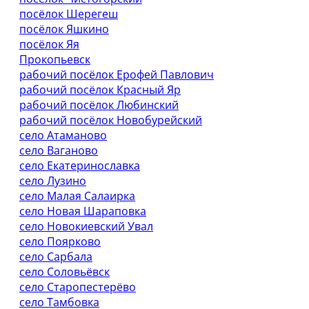
посёлок Шерегеш
посёлок Яшкино
посёлок Яя
Прокопьевск
рабочий посёлок Ерофей Павлович
рабочий посёлок Красный Яр
рабочий посёлок Любинский
рабочий посёлок Новобурейский
село Атаманово
село Ваганово
село Екатеринославка
село Лузино
село Малая Салаирка
село Новая Шараповка
село Новокиевский Увал
село Поярково
село Сарбала
село Соловьёвск
село Старопестерёво
село Тамбовка