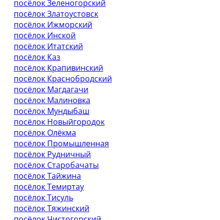
посёлок Зеленогорский
посёлок Златоустовск
посёлок Ижморский
посёлок Инской
посёлок Итатский
посёлок Каз
посёлок Крапивинский
посёлок Краснобродский
посёлок Магдагачи
посёлок Малиновка
посёлок Мундыбаш
посёлок Новыйгородок
посёлок Олёкма
посёлок Промышленная
посёлок Рудничный
посёлок Старобачаты
посёлок Тайжина
посёлок Темиртау
посёлок Тисуль
посёлок Тяжинский
посёлок Чистогорский