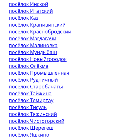
посёлок Инской
посёлок Итатский
посёлок Каз
посёлок Крапивинский
посёлок Краснобродский
посёлок Магдагачи
посёлок Малиновка
посёлок Мундыбаш
посёлок Новыйгородок
посёлок Олёкма
посёлок Промышленная
посёлок Рудничный
посёлок Старобачаты
посёлок Тайжина
посёлок Темиртау
посёлок Тисуль
посёлок Тяжинский
посёлок Чистогорский
посёлок Шерегеш
посёлок Яшкино