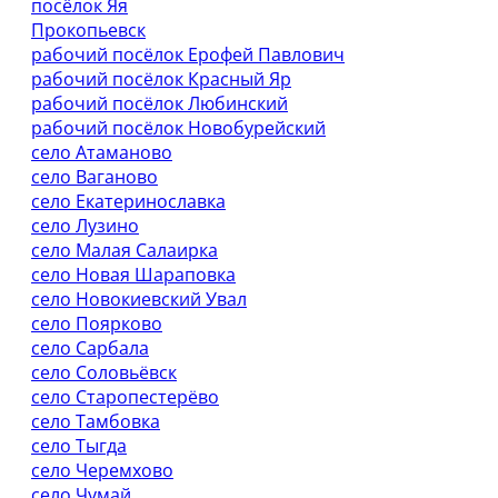
посёлок Яя
Прокопьевск
рабочий посёлок Ерофей Павлович
рабочий посёлок Красный Яр
рабочий посёлок Любинский
рабочий посёлок Новобурейский
село Атаманово
село Ваганово
село Екатеринославка
село Лузино
село Малая Салаирка
село Новая Шараповка
село Новокиевский Увал
село Поярково
село Сарбала
село Соловьёвск
село Старопестерёво
село Тамбовка
село Тыгда
село Черемхово
село Чумай