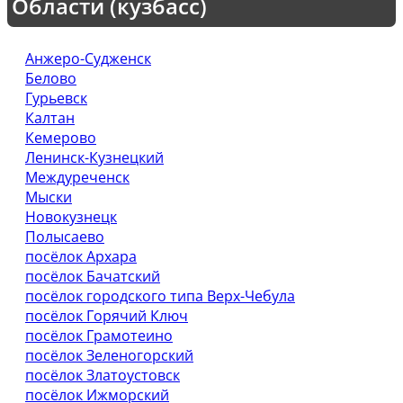
Области (кузбасс)
Анжеро-Судженск
Белово
Гурьевск
Калтан
Кемерово
Ленинск-Кузнецкий
Междуреченск
Мыски
Новокузнецк
Полысаево
посёлок Архара
посёлок Бачатский
посёлок городского типа Верх-Чебула
посёлок Горячий Ключ
посёлок Грамотеино
посёлок Зеленогорский
посёлок Златоустовск
посёлок Ижморский