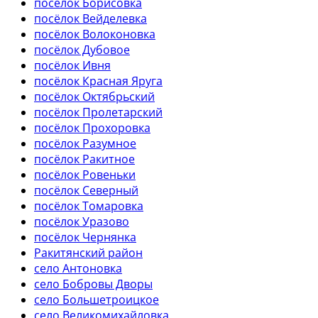
посёлок Борисовка
посёлок Вейделевка
посёлок Волоконовка
посёлок Дубовое
посёлок Ивня
посёлок Красная Яруга
посёлок Октябрьский
посёлок Пролетарский
посёлок Прохоровка
посёлок Разумное
посёлок Ракитное
посёлок Ровеньки
посёлок Северный
посёлок Томаровка
посёлок Уразово
посёлок Чернянка
Ракитянский район
село Антоновка
село Бобровы Дворы
село Большетроицкое
село Великомихайловка