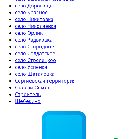
село Дорогощь
село Красное
село Никитовка
село Николаевка
село Орлик
село Радьковка
село Скородное
село Солдатское
село Стрелецкое
село Успенка
село Шаталовка
Сергиевская территория
Старый Оскол
Строитель
Шебекино