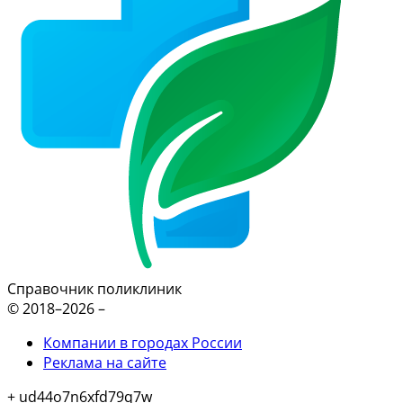
Справочник поликлиник
© 2018–2026 –
Компании в городах России
Реклама на сайте
+ ud44o7n6xfd79q7w