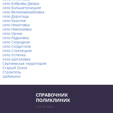
село Бобровы Дворы
село Большетроицкое
село Великомихайловка
село Дорогощь
село Красное
село Никитовка
село Николаевка
село Орлик
село Радьковка
село Скородное
село Солдатское
село Стрелецкое
село Успенка
село Шаталовка
Сергиевская территория
Старый Оскол
Строитель
Шебекино
СПРАВОЧНИК
ПОЛИКЛИНИК
© 2018–2026 –