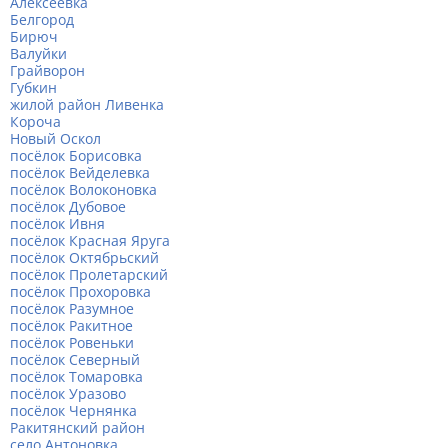
Алексеевка
Белгород
Бирюч
Валуйки
Грайворон
Губкин
жилой район Ливенка
Короча
Новый Оскол
посёлок Борисовка
посёлок Вейделевка
посёлок Волоконовка
посёлок Дубовое
посёлок Ивня
посёлок Красная Яруга
посёлок Октябрьский
посёлок Пролетарский
посёлок Прохоровка
посёлок Разумное
посёлок Ракитное
посёлок Ровеньки
посёлок Северный
посёлок Томаровка
посёлок Уразово
посёлок Чернянка
Ракитянский район
село Антоновка