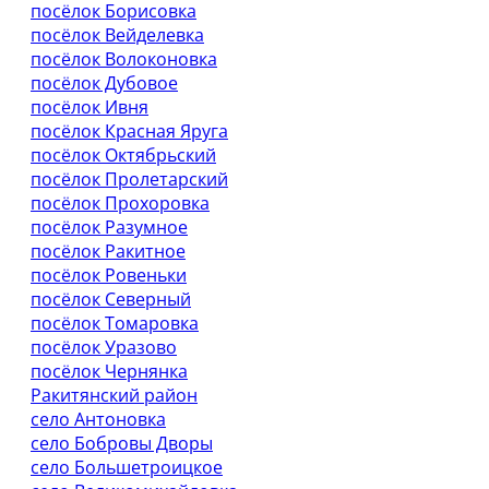
посёлок Борисовка
посёлок Вейделевка
посёлок Волоконовка
посёлок Дубовое
посёлок Ивня
посёлок Красная Яруга
посёлок Октябрьский
посёлок Пролетарский
посёлок Прохоровка
посёлок Разумное
посёлок Ракитное
посёлок Ровеньки
посёлок Северный
посёлок Томаровка
посёлок Уразово
посёлок Чернянка
Ракитянский район
село Антоновка
село Бобровы Дворы
село Большетроицкое