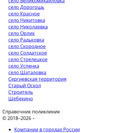
село Великомихайловка
село Дорогощь
село Красное
село Никитовка
село Николаевка
село Орлик
село Радьковка
село Скородное
село Солдатское
село Стрелецкое
село Успенка
село Шаталовка
Сергиевская территория
Старый Оскол
Строитель
Шебекино
Справочник поликлиник
© 2018–2026 –
Компании в городах России