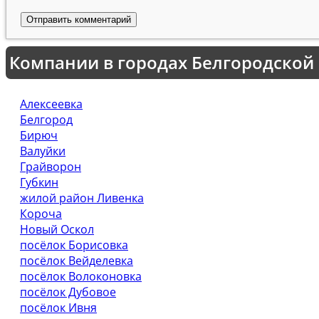
Компании в городах Белгородской
Алексеевка
Белгород
Бирюч
Валуйки
Грайворон
Губкин
жилой район Ливенка
Короча
Новый Оскол
посёлок Борисовка
посёлок Вейделевка
посёлок Волоконовка
посёлок Дубовое
посёлок Ивня