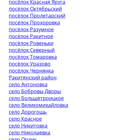
посёлок Красная Яруга
посёлок Октябрьский
посёлок Пролетарский
посёлок Прохоровка
посёлок Разумное
посёлок Ракитное
посёлок Ровеньки
посёлок Северный
посёлок Томаровка
посёлок Уразово
посёлок Чернянка
Ракитянский район
село Антоновка
село Бобровы Дворы
село Большетроицкое
село Великомихайловка
село Дорогощь
село Красное
село Никитовка
село Николаевка
село Орлик