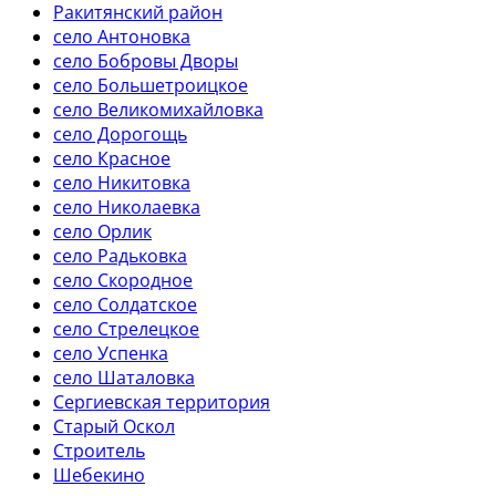
Ракитянский район
село Антоновка
село Бобровы Дворы
село Большетроицкое
село Великомихайловка
село Дорогощь
село Красное
село Никитовка
село Николаевка
село Орлик
село Радьковка
село Скородное
село Солдатское
село Стрелецкое
село Успенка
село Шаталовка
Сергиевская территория
Старый Оскол
Строитель
Шебекино