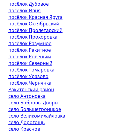
посёлок Дубовое
посёлок Ивня
посёлок Красная Яруга
посёлок Октябрьский
посёлок Пролетарский
посёлок Прохоровка
посёлок Разумное
посёлок Ракитное
посёлок Ровеньки
посёлок Северный
посёлок Томаровка
посёлок Уразово
посёлок Чернянка
Ракитянский район
село Антоновка
село Бобровы Дворы
село Большетроицкое
село Великомихайловка
село Дорогощь
село Красное