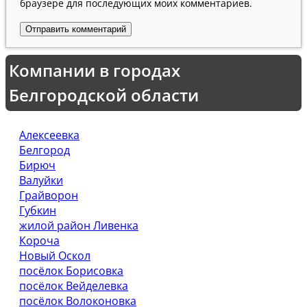
браузере для последующих моих комментариев.
Компании в городах
Белгородской области
Алексеевка
Белгород
Бирюч
Валуйки
Грайворон
Губкин
жилой район Ливенка
Короча
Новый Оскол
посёлок Борисовка
посёлок Вейделевка
посёлок Волоконовка