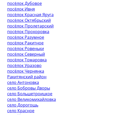
посёлок Дубовое
посёлок Ивня
посёлок Красная Яруга
посёлок Октябрьский
посёлок Пролетарский
посёлок Прохоровка
посёлок Разумное
посёлок Ракитное
посёлок Ровеньки
посёлок Северный
посёлок Томаровка
посёлок Уразово
посёлок Чернянка
Ракитянский район
село Антоновка
село Бобровы Дворы
село Большетроицкое
село Великомихайловка
село Дорогощь
село Красное