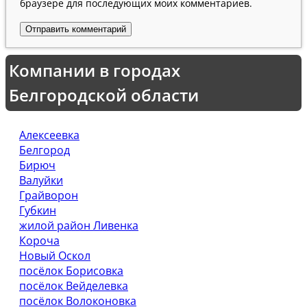
браузере для последующих моих комментариев.
Компании в городах
Белгородской области
Алексеевка
Белгород
Бирюч
Валуйки
Грайворон
Губкин
жилой район Ливенка
Короча
Новый Оскол
посёлок Борисовка
посёлок Вейделевка
посёлок Волоконовка