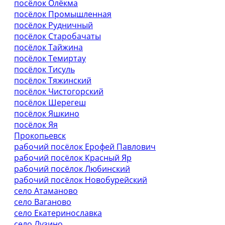
посёлок Олёкма
посёлок Промышленная
посёлок Рудничный
посёлок Старобачаты
посёлок Тайжина
посёлок Темиртау
посёлок Тисуль
посёлок Тяжинский
посёлок Чистогорский
посёлок Шерегеш
посёлок Яшкино
посёлок Яя
Прокопьевск
рабочий посёлок Ерофей Павлович
рабочий посёлок Красный Яр
рабочий посёлок Любинский
рабочий посёлок Новобурейский
село Атаманово
село Ваганово
село Екатеринославка
село Лузино