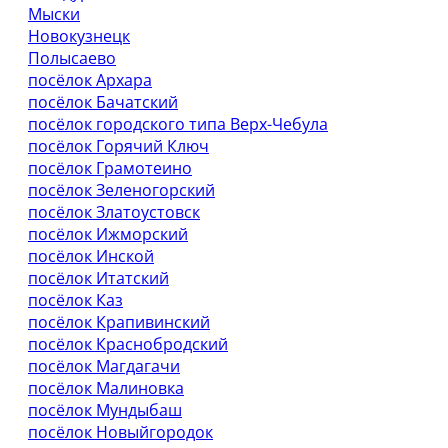
Мыски
Новокузнецк
Полысаево
посёлок Архара
посёлок Бачатский
посёлок городского типа Верх-Чебула
посёлок Горячий Ключ
посёлок Грамотеино
посёлок Зеленогорский
посёлок Златоустовск
посёлок Ижморский
посёлок Инской
посёлок Итатский
посёлок Каз
посёлок Крапивинский
посёлок Краснобродский
посёлок Магдагачи
посёлок Малиновка
посёлок Мундыбаш
посёлок Новыйгородок