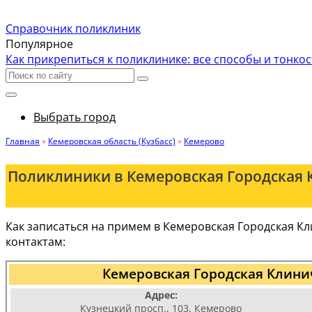
Справочник поликлиник
Популярное
Как прикрепиться к поликлинике: все способы и тонко
Выбрать город
Главная
»
Кемеровская область (Кузбасс)
»
Кемерово
Поликлиники в Кемеровская Городская К
Как записаться на примем в Кемеровская Городская К
контактам:
Кемеровская Городская Клинич
Адрес:
Кузнецкий просп., 103, Кемерово