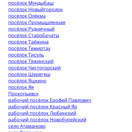
посёлок Мундыбаш
посёлок Новыйгородок
посёлок Олёкма
посёлок Промышленная
посёлок Рудничный
посёлок Старобачаты
посёлок Тайжина
посёлок Темиртау
посёлок Тисуль
посёлок Тяжинский
посёлок Чистогорский
посёлок Шерегеш
посёлок Яшкино
посёлок Яя
Прокопьевск
рабочий посёлок Ерофей Павлович
рабочий посёлок Красный Яр
рабочий посёлок Любинский
рабочий посёлок Новобурейский
село Атаманово