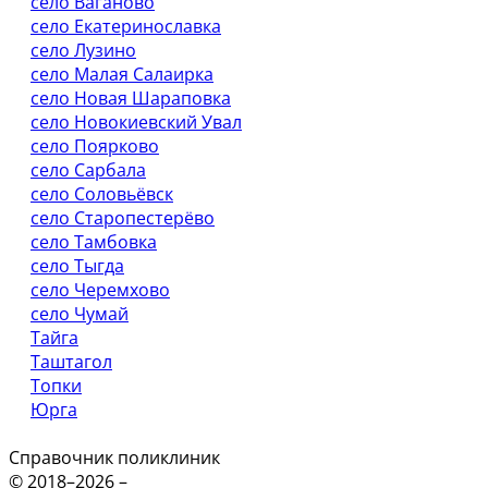
село Ваганово
село Екатеринославка
село Лузино
село Малая Салаирка
село Новая Шараповка
село Новокиевский Увал
село Поярково
село Сарбала
село Соловьёвск
село Старопестерёво
село Тамбовка
село Тыгда
село Черемхово
село Чумай
Тайга
Таштагол
Топки
Юрга
Справочник поликлиник
© 2018–2026 –