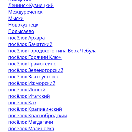
Ленинск-Кузнецкий
Междуреченск
Мыски
Новокузнецк
Полысаево
посёлок Архара
посёлок Бачатский
посёлок городского типа Верх-Чебула
посёлок Горячий Ключ
посёлок Грамотеино
посёлок Зеленогорский
посёлок Златоустовск
посёлок Ижморский
посёлок Инской
посёлок Итатский
посёлок Каз
посёлок Крапивинский
посёлок Краснобродский
посёлок Магдагачи
посёлок Малиновка