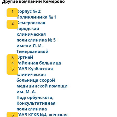
Другие компании Кемерово
Корпус № 2:
Поликлиника № 1
Кемеровская
городская
клиническая
поликлиника № 5
имени Л. И.
Темерхановой
Ортней
Районная больница
ГАУЗ Кузбасская
клиническая
больница скорой
медицинской помощи
им. М. А.
Подгорбунского,
Консультативная
поликлиника
ГАУЗ КГКБ №4, женская