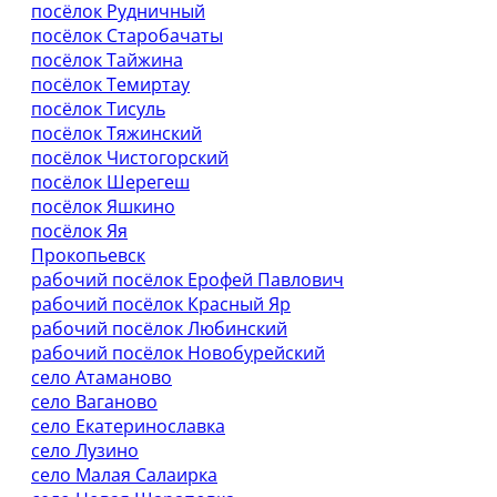
посёлок Рудничный
посёлок Старобачаты
посёлок Тайжина
посёлок Темиртау
посёлок Тисуль
посёлок Тяжинский
посёлок Чистогорский
посёлок Шерегеш
посёлок Яшкино
посёлок Яя
Прокопьевск
рабочий посёлок Ерофей Павлович
рабочий посёлок Красный Яр
рабочий посёлок Любинский
рабочий посёлок Новобурейский
село Атаманово
село Ваганово
село Екатеринославка
село Лузино
село Малая Салаирка