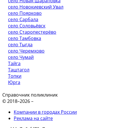
село Новая Шараповка
село Новокиевский Увал
село Поярково
село Сарбала
село Соловьёвск
село Старопестерёво
село Тамбовка
село Тыгда
село Черемхово
село Чумай
Тайга
Таштагол
Топки
Юрга
Справочник поликлиник
© 2018–2026 –
Компании в городах России
Реклама на сайте