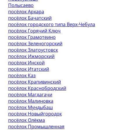
Полысаево
посёлок Архара
посёлок Бачатский
посёлок городского типа Верх-Чебула
посёлок Горячий Ключ
посёлок Грамотеино
посёлок Зеленогорский
посёлок Златоустовск
посёлок Ижморский
посёлок Инской
посёлок Итатский
посёлок Каз
посёлок Крапивинский
посёлок Краснобродский
посёлок Магдагачи
посёлок Малиновка
посёлок Мундыбаш
посёлок Новыйгородок
посёлок Олёкма
посёлок Промышленная