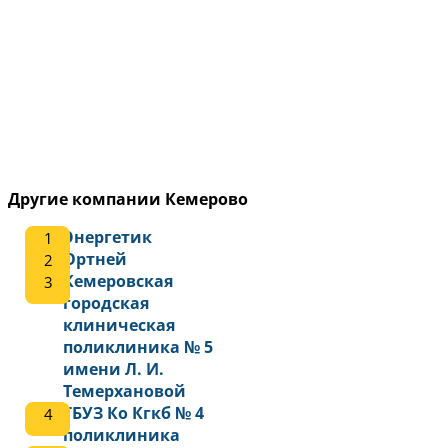
Другие компании Кемерово
Энергетик
Ортней
Кемеровская
городская
клиническая
поликлиника № 5
имени Л. И.
Темерхановой
ГБУЗ Ко Кгкб № 4
поликлиника