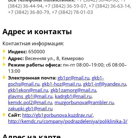
(3842) 36-44-94, +7 (3842) 36-59-07, +7 (3842) 36-63-14,
+7 (3842) 36-80-79, +7 (3842) 78-01-03
Адрес и контакты
Контактная информация:
Индекс:
650000
Адрес:
Весенняя ул., 8, Кемерово
Режим работы офиса:
пн-пт 08:00–19:00; сб 08:00–
13:00
Электронная почта:
gb1pr@mail.ru
,
gkb1-
gochs@mail.ru
,
gkb1-hoz@mail.ru
,
gkb1-inf@yandex.ru
,
gkb1ekon@mail.ru
,
gkb1zamorg@mail.ru
,
glavms_gb1@mail.ru
,
kadrgb1@mail.ru
,
kemdc.pol2@mail.ru
,
muzgorbunova@rambler.ru
,
zakupki.gb1@mail.ru
Сайт:
http://gb1gorbunova.kuzdrav.ru/
,
http://kemdc.ru/company/podrazdeleniya/poliklinika-3/
Адрес на карте