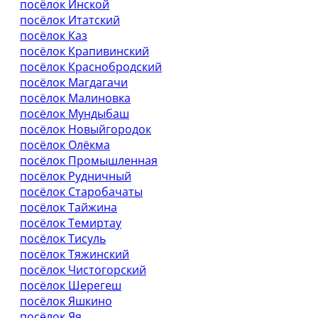
посёлок Инской
посёлок Итатский
посёлок Каз
посёлок Крапивинский
посёлок Краснобродский
посёлок Магдагачи
посёлок Малиновка
посёлок Мундыбаш
посёлок Новыйгородок
посёлок Олёкма
посёлок Промышленная
посёлок Рудничный
посёлок Старобачаты
посёлок Тайжина
посёлок Темиртау
посёлок Тисуль
посёлок Тяжинский
посёлок Чистогорский
посёлок Шерегеш
посёлок Яшкино
посёлок Яя