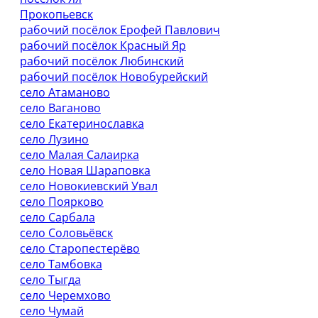
Прокопьевск
рабочий посёлок Ерофей Павлович
рабочий посёлок Красный Яр
рабочий посёлок Любинский
рабочий посёлок Новобурейский
село Атаманово
село Ваганово
село Екатеринославка
село Лузино
село Малая Салаирка
село Новая Шараповка
село Новокиевский Увал
село Поярково
село Сарбала
село Соловьёвск
село Старопестерёво
село Тамбовка
село Тыгда
село Черемхово
село Чумай