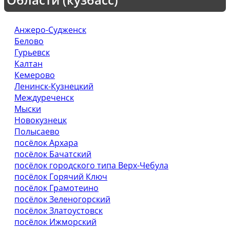
Анжеро-Судженск
Белово
Гурьевск
Калтан
Кемерово
Ленинск-Кузнецкий
Междуреченск
Мыски
Новокузнецк
Полысаево
посёлок Архара
посёлок Бачатский
посёлок городского типа Верх-Чебула
посёлок Горячий Ключ
посёлок Грамотеино
посёлок Зеленогорский
посёлок Златоустовск
посёлок Ижморский