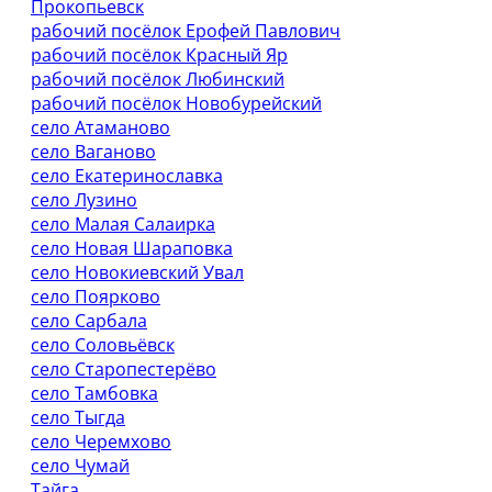
Прокопьевск
рабочий посёлок Ерофей Павлович
рабочий посёлок Красный Яр
рабочий посёлок Любинский
рабочий посёлок Новобурейский
село Атаманово
село Ваганово
село Екатеринославка
село Лузино
село Малая Салаирка
село Новая Шараповка
село Новокиевский Увал
село Поярково
село Сарбала
село Соловьёвск
село Старопестерёво
село Тамбовка
село Тыгда
село Черемхово
село Чумай
Тайга