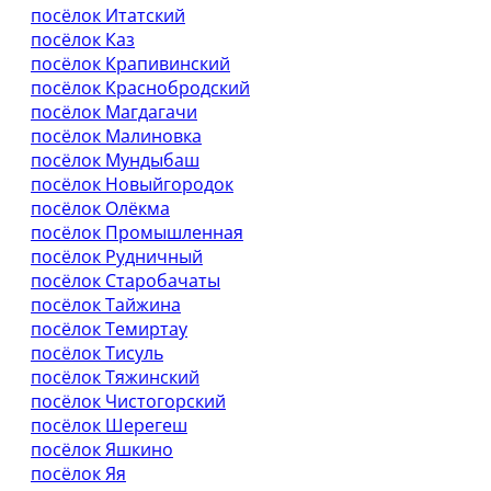
посёлок Итатский
посёлок Каз
посёлок Крапивинский
посёлок Краснобродский
посёлок Магдагачи
посёлок Малиновка
посёлок Мундыбаш
посёлок Новыйгородок
посёлок Олёкма
посёлок Промышленная
посёлок Рудничный
посёлок Старобачаты
посёлок Тайжина
посёлок Темиртау
посёлок Тисуль
посёлок Тяжинский
посёлок Чистогорский
посёлок Шерегеш
посёлок Яшкино
посёлок Яя