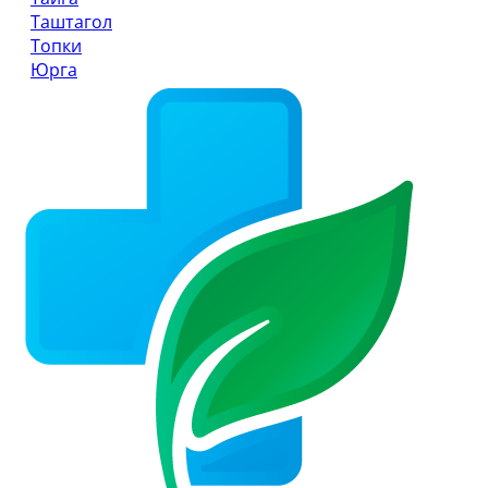
Таштагол
Топки
Юрга