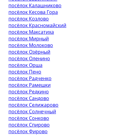
посёлок Калашниково
посёлок Кесова Гора
посёлок Козлово
посёлок Красномайский
посёлок Максатиха
посёлок Мирный
посёлок Молоково
посёлок Озёрный
посёлок Оленино
посёлок Орша
посёлок Пено
посёлок Радченко
посёлок Рамешки
посёлок Редкино
посёлок Сандово
посёлок Селижарово
посёлок Солнечный
посёлок Сонково
посёлок Спирово
посёлок Фирово