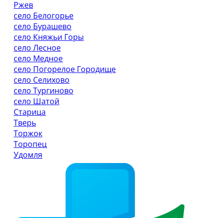
Ржев
село Белогорье
село Бурашево
село Княжьи Горы
село Лесное
село Медное
село Погорелое Городище
село Селихово
село Тургиново
село Шатой
Старица
Тверь
Торжок
Торопец
Удомля