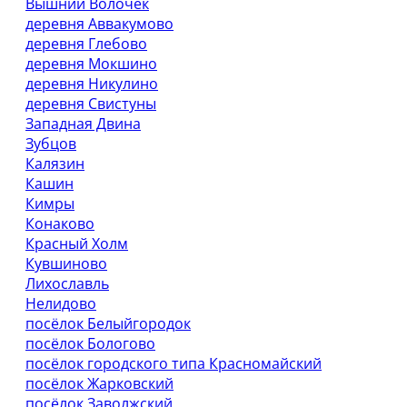
Вышний Волочёк
деревня Аввакумово
деревня Глебово
деревня Мокшино
деревня Никулино
деревня Свистуны
Западная Двина
Зубцов
Калязин
Кашин
Кимры
Конаково
Красный Холм
Кувшиново
Лихославль
Нелидово
посёлок Белыйгородок
посёлок Бологово
посёлок городского типа Красномайский
посёлок Жарковский
посёлок Заволжский