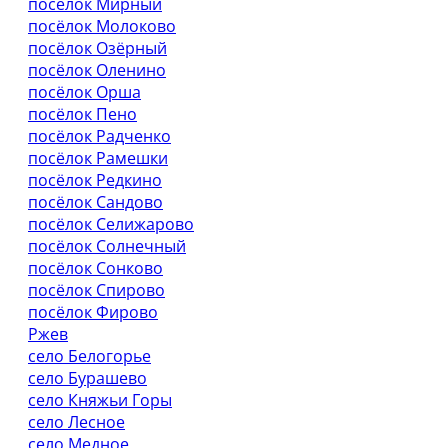
посёлок Мирный
посёлок Молоково
посёлок Озёрный
посёлок Оленино
посёлок Орша
посёлок Пено
посёлок Радченко
посёлок Рамешки
посёлок Редкино
посёлок Сандово
посёлок Селижарово
посёлок Солнечный
посёлок Сонково
посёлок Спирово
посёлок Фирово
Ржев
село Белогорье
село Бурашево
село Княжьи Горы
село Лесное
село Медное