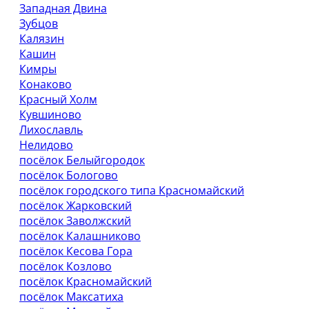
Западная Двина
Зубцов
Калязин
Кашин
Кимры
Конаково
Красный Холм
Кувшиново
Лихославль
Нелидово
посёлок Белыйгородок
посёлок Бологово
посёлок городского типа Красномайский
посёлок Жарковский
посёлок Заволжский
посёлок Калашниково
посёлок Кесова Гора
посёлок Козлово
посёлок Красномайский
посёлок Максатиха