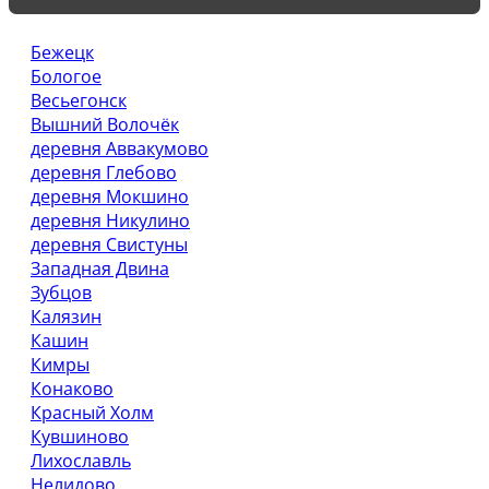
Бежецк
Бологое
Весьегонск
Вышний Волочёк
деревня Аввакумово
деревня Глебово
деревня Мокшино
деревня Никулино
деревня Свистуны
Западная Двина
Зубцов
Калязин
Кашин
Кимры
Конаково
Красный Холм
Кувшиново
Лихославль
Нелидово