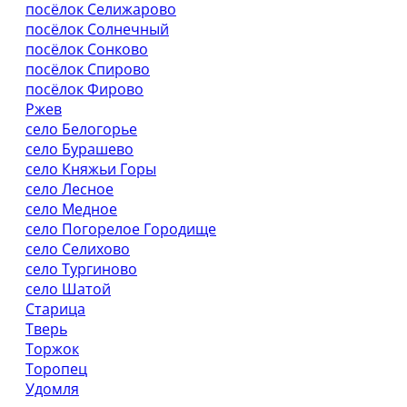
посёлок Селижарово
посёлок Солнечный
посёлок Сонково
посёлок Спирово
посёлок Фирово
Ржев
село Белогорье
село Бурашево
село Княжьи Горы
село Лесное
село Медное
село Погорелое Городище
село Селихово
село Тургиново
село Шатой
Старица
Тверь
Торжок
Торопец
Удомля