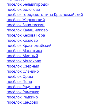
посёлок Белыйгородок
посёлок Бологово
посёлок городского типа Красномайский
посёлок Жарковский
посёлок Заволжский
посёлок Калашниково
посёлок Кесова Гора
посёлок Козлово
посёлок Красномайский
посёлок Максатиха
посёлок Мирный
посёлок Молоково
посёлок Озёрный
посёлок Оленино
посёлок Орша
посёлок Пено
посёлок Радченко
посёлок Рамешки
посёлок Редкино
посёлок Сандово