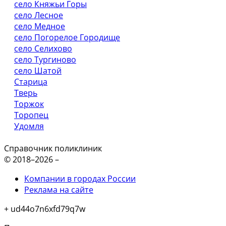
село Княжьи Горы
село Лесное
село Медное
село Погорелое Городище
село Селихово
село Тургиново
село Шатой
Старица
Тверь
Торжок
Торопец
Удомля
Справочник поликлиник
© 2018–2026 –
Компании в городах России
Реклама на сайте
+ ud44o7n6xfd79q7w