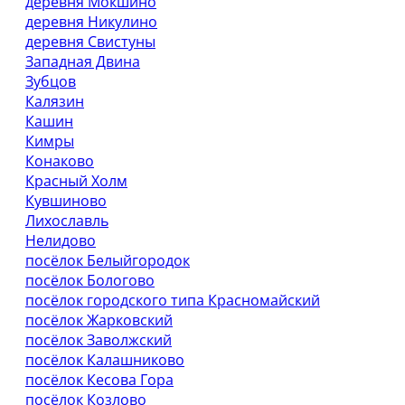
деревня Мокшино
деревня Никулино
деревня Свистуны
Западная Двина
Зубцов
Калязин
Кашин
Кимры
Конаково
Красный Холм
Кувшиново
Лихославль
Нелидово
посёлок Белыйгородок
посёлок Бологово
посёлок городского типа Красномайский
посёлок Жарковский
посёлок Заволжский
посёлок Калашниково
посёлок Кесова Гора
посёлок Козлово