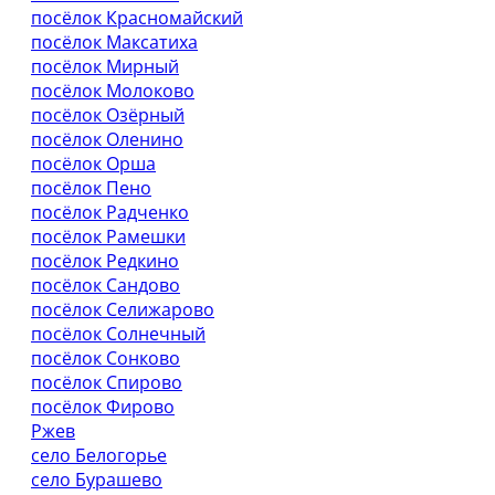
посёлок Красномайский
посёлок Максатиха
посёлок Мирный
посёлок Молоково
посёлок Озёрный
посёлок Оленино
посёлок Орша
посёлок Пено
посёлок Радченко
посёлок Рамешки
посёлок Редкино
посёлок Сандово
посёлок Селижарово
посёлок Солнечный
посёлок Сонково
посёлок Спирово
посёлок Фирово
Ржев
село Белогорье
село Бурашево