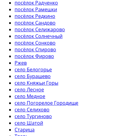
посёлок Радченко
посёлок Рамешки
посёлок Редкино
посёлок Сандово
посёлок Селижарово
посёлок Солнечный
посёлок Сонково
посёлок Спирово
посёлок Фирово
Ржев
село Белогорье
село Бурашево
село Княжьи Горы
село Лесное
село Медное
село Погорелое Городище
село Селихово
село Тургиново
село Шатой
Старица