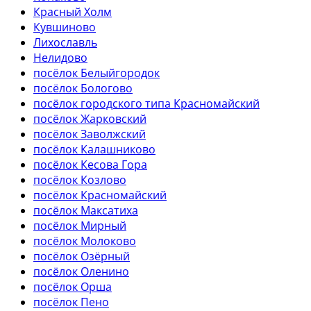
Красный Холм
Кувшиново
Лихославль
Нелидово
посёлок Белыйгородок
посёлок Бологово
посёлок городского типа Красномайский
посёлок Жарковский
посёлок Заволжский
посёлок Калашниково
посёлок Кесова Гора
посёлок Козлово
посёлок Красномайский
посёлок Максатиха
посёлок Мирный
посёлок Молоково
посёлок Озёрный
посёлок Оленино
посёлок Орша
посёлок Пено