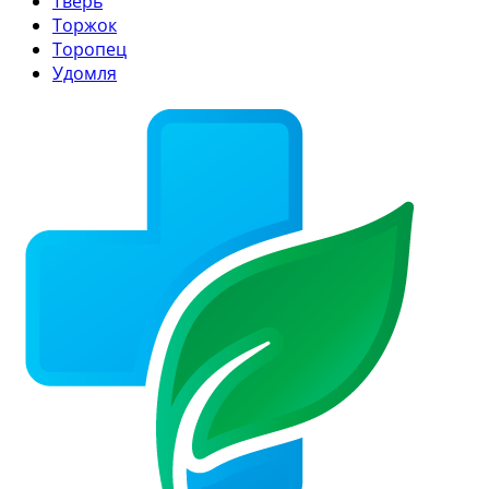
Тверь
Торжок
Торопец
Удомля