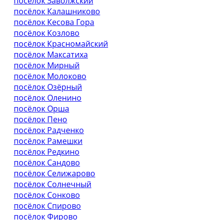
посёлок Заволжский
посёлок Калашниково
посёлок Кесова Гора
посёлок Козлово
посёлок Красномайский
посёлок Максатиха
посёлок Мирный
посёлок Молоково
посёлок Озёрный
посёлок Оленино
посёлок Орша
посёлок Пено
посёлок Радченко
посёлок Рамешки
посёлок Редкино
посёлок Сандово
посёлок Селижарово
посёлок Солнечный
посёлок Сонково
посёлок Спирово
посёлок Фирово