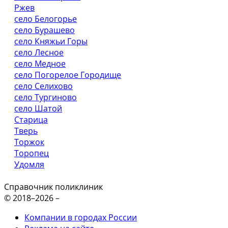
Ржев
село Белогорье
село Бурашево
село Княжьи Горы
село Лесное
село Медное
село Погорелое Городище
село Селихово
село Тургиново
село Шатой
Старица
Тверь
Торжок
Торопец
Удомля
Справочник поликлиник
© 2018–2026 –
Компании в городах России