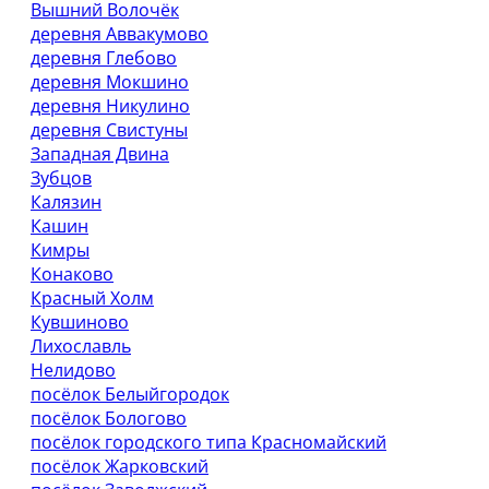
Вышний Волочёк
деревня Аввакумово
деревня Глебово
деревня Мокшино
деревня Никулино
деревня Свистуны
Западная Двина
Зубцов
Калязин
Кашин
Кимры
Конаково
Красный Холм
Кувшиново
Лихославль
Нелидово
посёлок Белыйгородок
посёлок Бологово
посёлок городского типа Красномайский
посёлок Жарковский