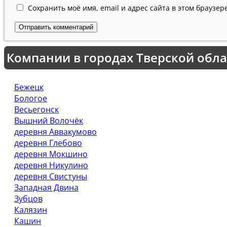
Сохранить моё имя, email и адрес сайта в этом браузе
Компании в городах Тверской обла
Бежецк
Бологое
Весьегонск
Вышний Волочёк
деревня Аввакумово
деревня Глебово
деревня Мокшино
деревня Никулино
деревня Свистуны
Западная Двина
Зубцов
Калязин
Кашин