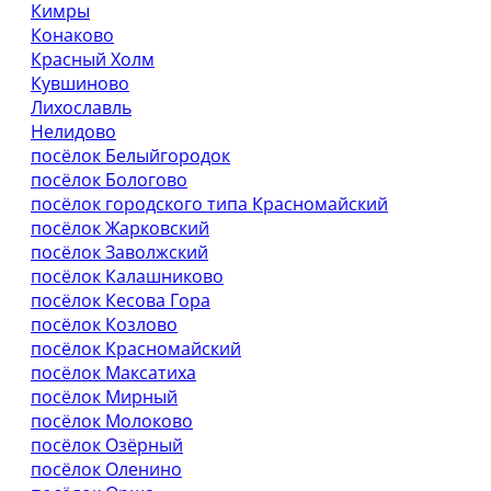
Кимры
Конаково
Красный Холм
Кувшиново
Лихославль
Нелидово
посёлок Белыйгородок
посёлок Бологово
посёлок городского типа Красномайский
посёлок Жарковский
посёлок Заволжский
посёлок Калашниково
посёлок Кесова Гора
посёлок Козлово
посёлок Красномайский
посёлок Максатиха
посёлок Мирный
посёлок Молоково
посёлок Озёрный
посёлок Оленино