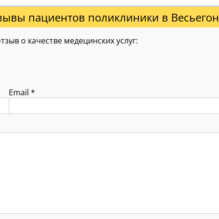
зывы пациентов поликлиники в Весьегон
зыв о качестве медецинских услуг:
Email
*