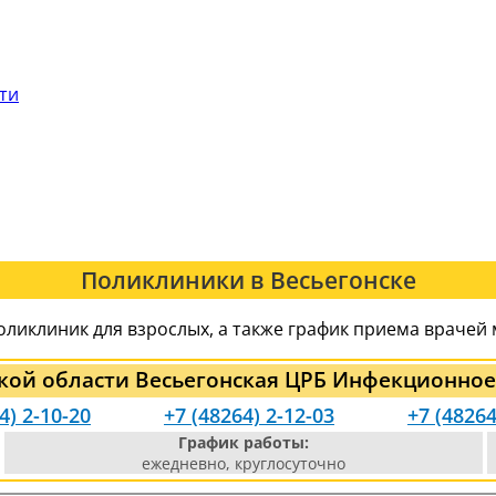
сти
Поликлиники в Весьегонске
оликлиник для взрослых, а также график приема врачей
ской области Весьегонская ЦРБ Инфекционное
4) 2-10-20
+7 (48264) 2-12-03
+7 (48264
График работы:
ежедневно, круглосуточно