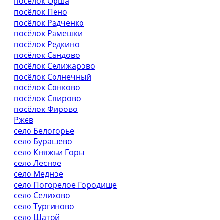
посёлок Орша
посёлок Пено
посёлок Радченко
посёлок Рамешки
посёлок Редкино
посёлок Сандово
посёлок Селижарово
посёлок Солнечный
посёлок Сонково
посёлок Спирово
посёлок Фирово
Ржев
село Белогорье
село Бурашево
село Княжьи Горы
село Лесное
село Медное
село Погорелое Городище
село Селихово
село Тургиново
село Шатой