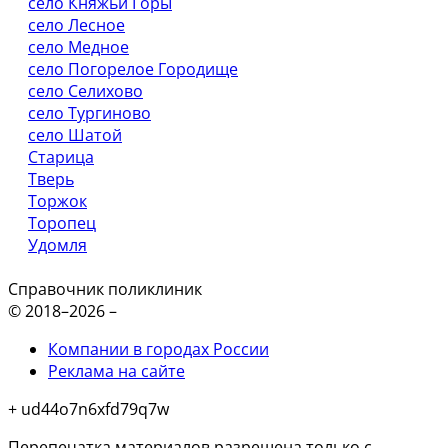
село Княжьи Горы
село Лесное
село Медное
село Погорелое Городище
село Селихово
село Тургиново
село Шатой
Старица
Тверь
Торжок
Торопец
Удомля
Справочник поликлиник
© 2018–2026 –
Компании в городах России
Реклама на сайте
+ ud44o7n6xfd79q7w
Перепечатка материалов разрешена только с