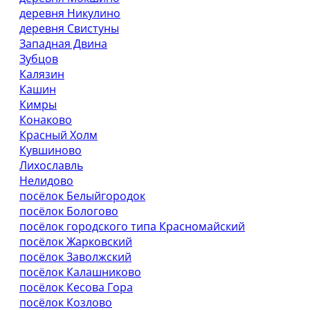
деревня Никулино
деревня Свистуны
Западная Двина
Зубцов
Калязин
Кашин
Кимры
Конаково
Красный Холм
Кувшиново
Лихославль
Нелидово
посёлок Белыйгородок
посёлок Бологово
посёлок городского типа Красномайский
посёлок Жарковский
посёлок Заволжский
посёлок Калашниково
посёлок Кесова Гора
посёлок Козлово