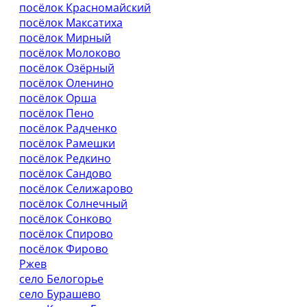
посёлок Красномайский
посёлок Максатиха
посёлок Мирный
посёлок Молоково
посёлок Озёрный
посёлок Оленино
посёлок Орша
посёлок Пено
посёлок Радченко
посёлок Рамешки
посёлок Редкино
посёлок Сандово
посёлок Селижарово
посёлок Солнечный
посёлок Сонково
посёлок Спирово
посёлок Фирово
Ржев
село Белогорье
село Бурашево