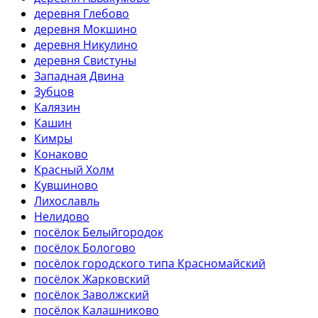
деревня Глебово
деревня Мокшино
деревня Никулино
деревня Свистуны
Западная Двина
Зубцов
Калязин
Кашин
Кимры
Конаково
Красный Холм
Кувшиново
Лихославль
Нелидово
посёлок Белыйгородок
посёлок Бологово
посёлок городского типа Красномайский
посёлок Жарковский
посёлок Заволжский
посёлок Калашниково