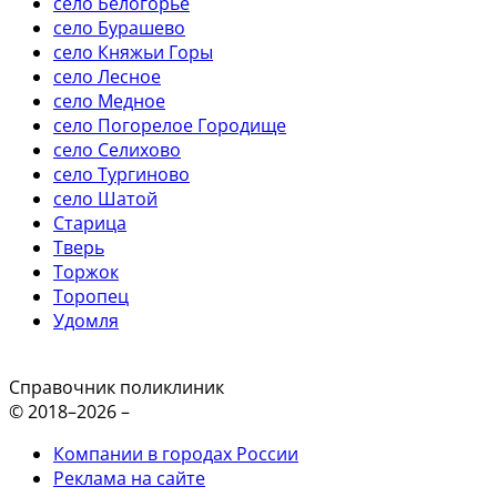
село Белогорье
село Бурашево
село Княжьи Горы
село Лесное
село Медное
село Погорелое Городище
село Селихово
село Тургиново
село Шатой
Старица
Тверь
Торжок
Торопец
Удомля
Справочник поликлиник
© 2018–2026 –
Компании в городах России
Реклама на сайте