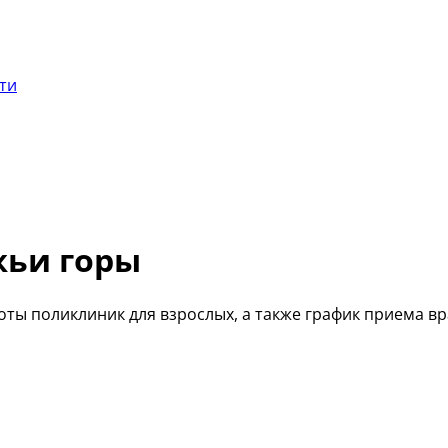
сти
жьи горы
оты поликлиник для взрослых, а также график приема в