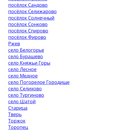
посёлок Сандово
посёлок Селижарово
посёлок Солнечный
посёлок Сонково
посёлок Спирово
посёлок Фирово
Ржев
село Белогорье
село Бурашево
село Княжьи Горы
село Лесное
село Медное
село Погорелое Городище
село Селихово
село Тургиново
село Шатой
Старица
Тверь
Торжок
Торопец