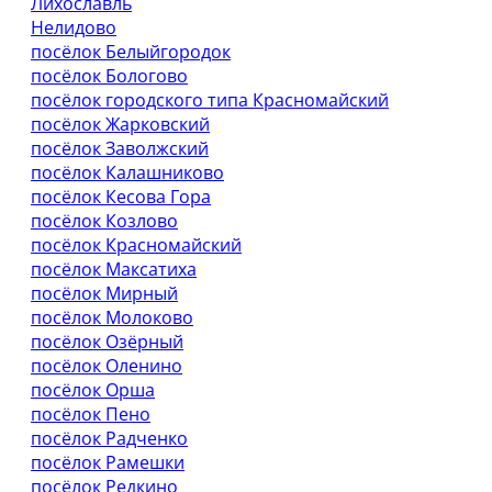
Лихославль
Нелидово
посёлок Белыйгородок
посёлок Бологово
посёлок городского типа Красномайский
посёлок Жарковский
посёлок Заволжский
посёлок Калашниково
посёлок Кесова Гора
посёлок Козлово
посёлок Красномайский
посёлок Максатиха
посёлок Мирный
посёлок Молоково
посёлок Озёрный
посёлок Оленино
посёлок Орша
посёлок Пено
посёлок Радченко
посёлок Рамешки
посёлок Редкино