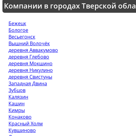
Компании в городах Тверской обла
Бежецк
Бологое
Весьегонск
Вышний Волочёк
деревня Аввакумово
деревня Глебово
деревня Мокшино
деревня Никулино
деревня Свистуны
Западная Двина
Зубцов
Калязин
Кашин
Кимры
Конаково
Красный Холм
Кувшиново