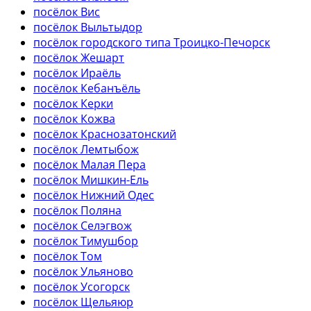
посёлок Вис
посёлок Выльтыдор
посёлок городского типа Троицко-Печорск
посёлок Жешарт
посёлок Ираёль
посёлок Кебанъёль
посёлок Керки
посёлок Кожва
посёлок Краснозатонский
посёлок Лемтыбож
посёлок Малая Пера
посёлок Мишкин-Ель
посёлок Нижний Одес
посёлок Поляна
посёлок Селэгвож
посёлок Тимушбор
посёлок Том
посёлок Ульяново
посёлок Усогорск
посёлок Щельяюр