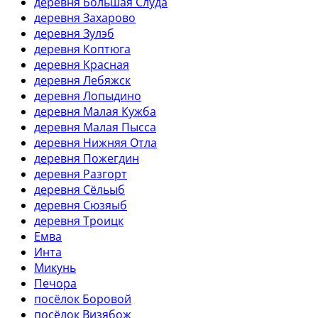
деревня Большая Слуда
деревня Захарово
деревня Зулэб
деревня Коптюга
деревня Красная
деревня Лебяжск
деревня Лопыдино
деревня Малая Кужба
деревня Малая Пысса
деревня Нижняя Отла
деревня Пожегдин
деревня Разгорт
деревня Сёльыб
деревня Сюзяыб
деревня Троицк
Емва
Инта
Микунь
Печора
посёлок Боровой
посёлок Визябож