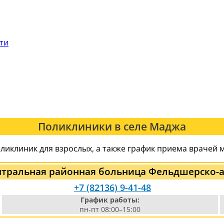
сти
Поликлиники в селе Маджа
ликлиник для взрослых, а также график приема врачей 
ентральная районная больница Фельдшерско-а
+7 (82136) 9-41-48
График работы:
пн-пт 08:00–15:00