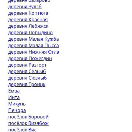
деревня Захарово
деревня Зулэб
деревня Коптюга
деревня Красная
деревня Лебяжск
деревня Лопыдино
деревня Малая Кужба
деревня Малая Пысса
деревня Нижняя Отла
деревня Пожегдин
деревня Разгорт
деревня Сёльыб
деревня Сюзяыб
деревня Троицк
Емва
Инта
Микунь
Печора
посёлок Боровой
посёлок Визябож
посёлок Вис