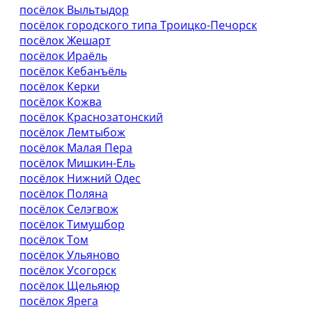
посёлок Выльтыдор
посёлок городского типа Троицко-Печорск
посёлок Жешарт
посёлок Ираёль
посёлок Кебанъёль
посёлок Керки
посёлок Кожва
посёлок Краснозатонский
посёлок Лемтыбож
посёлок Малая Пера
посёлок Мишкин-Ель
посёлок Нижний Одес
посёлок Поляна
посёлок Селэгвож
посёлок Тимушбор
посёлок Том
посёлок Ульяново
посёлок Усогорск
посёлок Щельяюр
посёлок Ярега