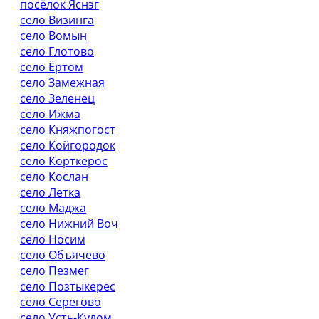
посёлок Яснэг
село Визинга
село Вомын
село Глотово
село Ёртом
село Замежная
село Зеленец
село Ижма
село Княжпогост
село Койгородок
село Корткерос
село Кослан
село Летка
село Маджа
село Нижний Воч
село Носим
село Объячево
село Пезмег
село Позтыкерес
село Серегово
село Усть-Кулом