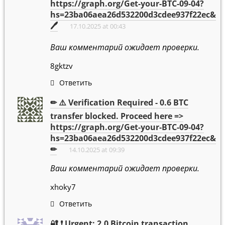
https://graph.org/Get-your-BTC-09-04?
hs=23ba06aea26d532200d3cdee937f22ec&
🖊
17.10.2025 at 00:43
Ваш комментарий ожидает проверки.
8gktzv
Ответить
✏ ⚠️ Verification Required - 0.6 BTC
transfer blocked. Proceed here =>
https://graph.org/Get-your-BTC-09-04?
hs=23ba06aea26d532200d3cdee937f22ec&
✏
14.10.2025 at 09:39
Ваш комментарий ожидает проверки.
xhoky7
Ответить
🔐 ❗ Urgent: 2.0 Bitcoin transaction