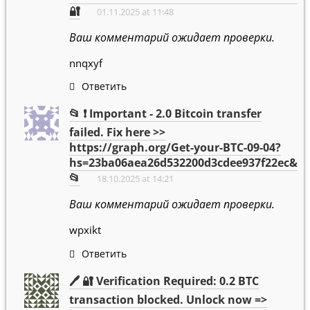
🔐
01.11.2025 at 11:48
Ваш комментарий ожидает проверки.
nnqxyf
Ответить
📂 ❗ Important - 2.0 Bitcoin transfer
failed. Fix here >>
https://graph.org/Get-your-BTC-09-04?
hs=23ba06aea26d532200d3cdee937f22ec&
📂
18.10.2025 at 14:21
Ваш комментарий ожидает проверки.
wpxikt
Ответить
🖊 🔐 Verification Required: 0.2 BTC
transaction blocked. Unlock now =>