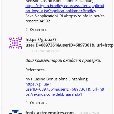
Betsson Casino Bonus ohne Einzahlung
https://signin.bradley.edu/cas/after_applicati
on_logout.jsp?applicationName=Bradley
Sakai&applicationURL=https://dinfo.in.net/ca
renarce94502
Ответить
https://g.i.ua/?
userID=6897361&userID=6897361&_url=http
08.08.2026 at 22:12
Ваш комментарий ожидает проверки.
References:
Nv1 Casino Bonus ohne Einzahlung
https://g.i.ua/?
userID=6897361&userID=6897361&_url=htt
ps://ekardz.com/debbraaranda1
Ответить
fenix.astroempires.com
06.08.2026 at