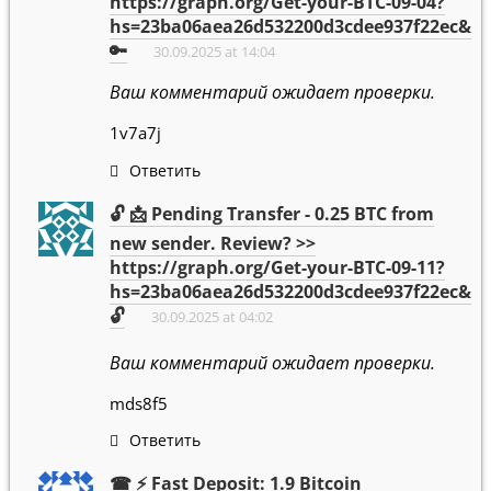
https://graph.org/Get-your-BTC-09-04?
hs=23ba06aea26d532200d3cdee937f22ec&
🔑
30.09.2025 at 14:04
Ваш комментарий ожидает проверки.
1v7a7j
Ответить
🔓 📩 Pending Transfer - 0.25 BTC from
new sender. Review? >>
https://graph.org/Get-your-BTC-09-11?
hs=23ba06aea26d532200d3cdee937f22ec&
🔓
30.09.2025 at 04:02
Ваш комментарий ожидает проверки.
mds8f5
Ответить
☎ ⚡ Fast Deposit: 1.9 Bitcoin