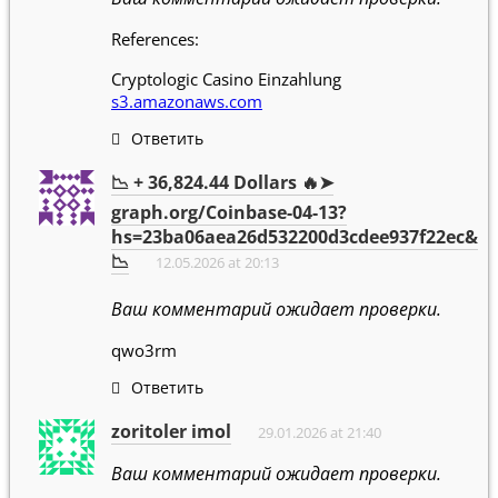
References:
Cryptologic Casino Einzahlung
s3.amazonaws.com
Ответить
📉 + 36,824.44 Dollars 🔥➤
graph.org/Coinbase-04-13?
hs=23ba06aea26d532200d3cdee937f22ec&
📉
12.05.2026 at 20:13
Ваш комментарий ожидает проверки.
qwo3rm
Ответить
zoritoler imol
29.01.2026 at 21:40
Ваш комментарий ожидает проверки.