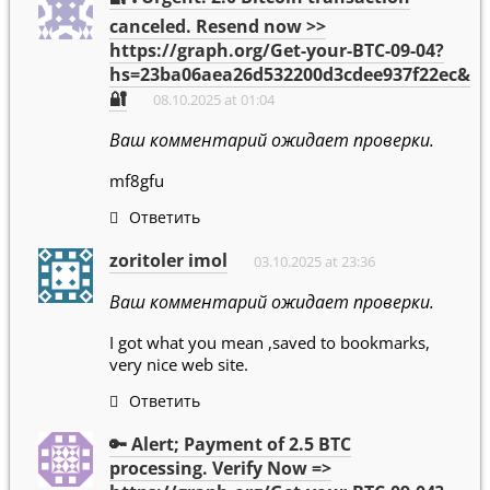
canceled. Resend now >>
https://graph.org/Get-your-BTC-09-04?
hs=23ba06aea26d532200d3cdee937f22ec&
🔐
08.10.2025 at 01:04
Ваш комментарий ожидает проверки.
mf8gfu
Ответить
zoritoler imol
03.10.2025 at 23:36
Ваш комментарий ожидает проверки.
I got what you mean ,saved to bookmarks,
very nice web site.
Ответить
🔑 Alert; Payment of 2.5 BTC
processing. Verify Now =>