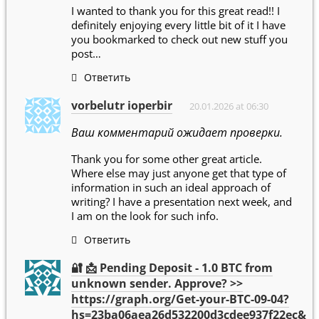
I wanted to thank you for this great read!! I
definitely enjoying every little bit of it I have
you bookmarked to check out new stuff you
post…
Ответить
vorbelutr ioperbir
20.01.2026 at 06:30
Ваш комментарий ожидает проверки.
Thank you for some other great article.
Where else may just anyone get that type of
information in such an ideal approach of
writing? I have a presentation next week, and
I am on the look for such info.
Ответить
🔐 📩 Pending Deposit - 1.0 BTC from
unknown sender. Approve? >>
https://graph.org/Get-your-BTC-09-04?
hs=23ba06aea26d532200d3cdee937f22ec&