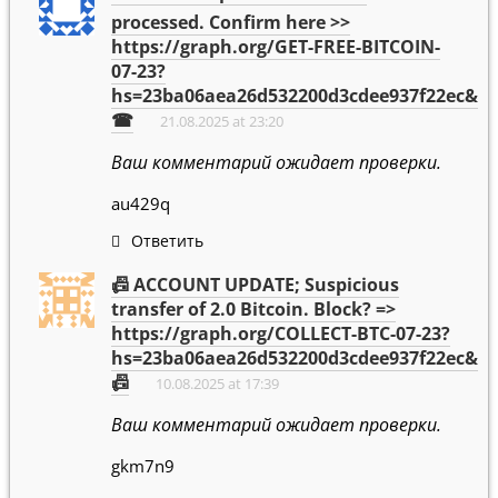
processed. Confirm here >>
https://graph.org/GET-FREE-BITCOIN-
07-23?
hs=23ba06aea26d532200d3cdee937f22ec&
☎
21.08.2025 at 23:20
Ваш комментарий ожидает проверки.
au429q
Ответить
📠 ACCOUNT UPDATE; Suspicious
transfer of 2.0 Bitcoin. Block? =>
https://graph.org/COLLECT-BTC-07-23?
hs=23ba06aea26d532200d3cdee937f22ec&
📠
10.08.2025 at 17:39
Ваш комментарий ожидает проверки.
gkm7n9