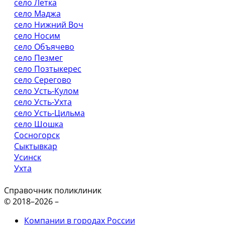
село Летка
село Маджа
село Нижний Воч
село Носим
село Объячево
село Пезмег
село Позтыкерес
село Серегово
село Усть-Кулом
село Усть-Ухта
село Усть-Цильма
село Шошка
Сосногорск
Сыктывкар
Усинск
Ухта
Справочник поликлиник
© 2018–2026 –
Компании в городах России