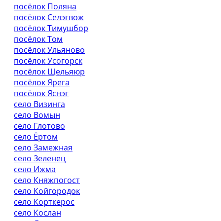
посёлок Поляна
посёлок Селэгвож
посёлок Тимушбор
посёлок Том
посёлок Ульяново
посёлок Усогорск
посёлок Щельяюр
посёлок Ярега
посёлок Яснэг
село Визинга
село Вомын
село Глотово
село Ёртом
село Замежная
село Зеленец
село Ижма
село Княжпогост
село Койгородок
село Корткерос
село Кослан