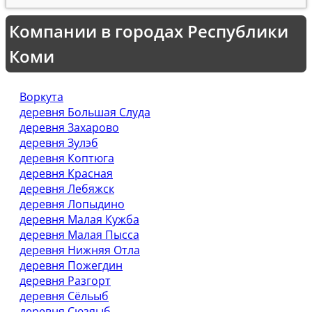
Компании в городах Республики
Коми
Воркута
деревня Большая Слуда
деревня Захарово
деревня Зулэб
деревня Коптюга
деревня Красная
деревня Лебяжск
деревня Лопыдино
деревня Малая Кужба
деревня Малая Пысса
деревня Нижняя Отла
деревня Пожегдин
деревня Разгорт
деревня Сёльыб
деревня Сюзяыб