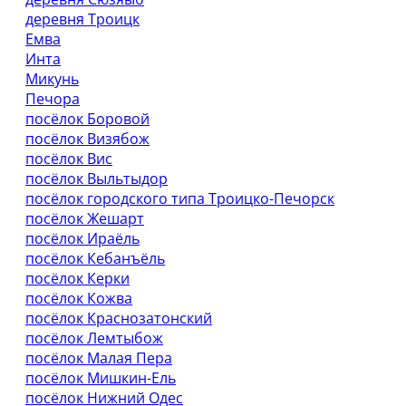
деревня Троицк
Емва
Инта
Микунь
Печора
посёлок Боровой
посёлок Визябож
посёлок Вис
посёлок Выльтыдор
посёлок городского типа Троицко-Печорск
посёлок Жешарт
посёлок Ираёль
посёлок Кебанъёль
посёлок Керки
посёлок Кожва
посёлок Краснозатонский
посёлок Лемтыбож
посёлок Малая Пера
посёлок Мишкин-Ель
посёлок Нижний Одес