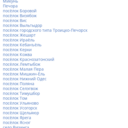
Микунь
Печора
посёлок Боровой
посёлок Визябож
посёлок Вис
посёлок Выльтыдор
посёлок городского типа Троицко-Печорск
посёлок Жешарт
посёлок Ираёль
посёлок Кебанъёль
посёлок Керки
посёлок Кожва
посёлок Краснозатонский
посёлок Лемтыбож
посёлок Малая Пера
посёлок Мишкин-Ель
посёлок Нижний Одес
посёлок Поляна
посёлок Селэгвож
посёлок Тимушбор
посёлок Том
посёлок Ульяново
посёлок Усогорск
посёлок Щельяюр
посёлок Ярега
посёлок Яснэг
село Визинга