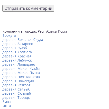
Компании в городах Республики Коми
Воркута
деревня Большая Слуда
деревня Захарово
деревня Зулэб
деревня Коптюга
деревня Красная
деревня Лебяжск
деревня Лопыдино
деревня Малая Кужба
деревня Малая Пысса
деревня Нижняя Отла
деревня Пожегдин
деревня Разгорт
деревня Сёльыб
деревня Сюзяыб
деревня Троицк
Емва
Инта