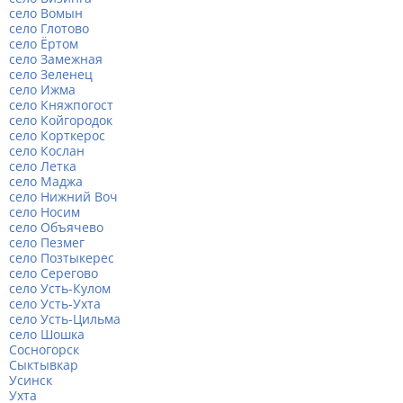
село Вомын
село Глотово
село Ёртом
село Замежная
село Зеленец
село Ижма
село Княжпогост
село Койгородок
село Корткерос
село Кослан
село Летка
село Маджа
село Нижний Воч
село Носим
село Объячево
село Пезмег
село Позтыкерес
село Серегово
село Усть-Кулом
село Усть-Ухта
село Усть-Цильма
село Шошка
Сосногорск
Сыктывкар
Усинск
Ухта